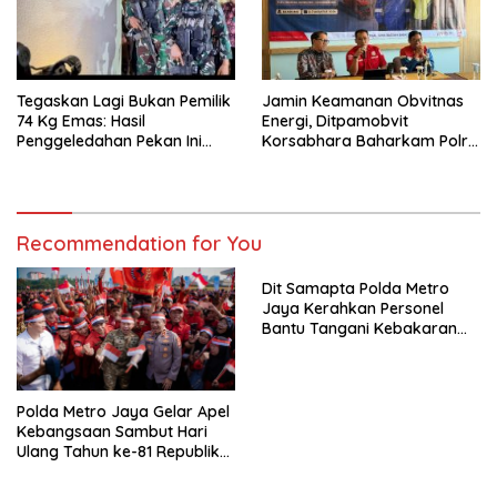
Tegaskan Lagi Bukan Pemilik
Jamin Keamanan Obvitnas
74 Kg Emas: Hasil
Energi, Ditpamobvit
Penggeledahan Pekan Ini
Korsabhara Baharkam Polri
Tidak Siqnifikan ?
Tuntaskan Bintek SMP di
Pertamina Patra Niaga
Jabar
Recommendation for You
Dit Samapta Polda Metro
Jaya Kerahkan Personel
Bantu Tangani Kebakaran
Gedung Bapenda
Polda Metro Jaya Gelar Apel
Kebangsaan Sambut Hari
Ulang Tahun ke-81 Republik
Indonesia