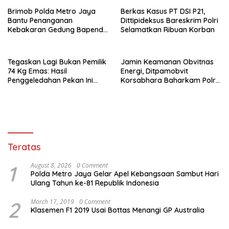
Brimob Polda Metro Jaya
Berkas Kasus PT DSI P21,
Bantu Penanganan
Dittipideksus Bareskrim Polri
Kebakaran Gedung Bapenda
Selamatkan Ribuan Korban
DKI
Tegaskan Lagi Bukan Pemilik
Jamin Keamanan Obvitnas
74 Kg Emas: Hasil
Energi, Ditpamobvit
Penggeledahan Pekan Ini
Korsabhara Baharkam Polri
Tidak Siqnifikan ?
Tuntaskan Bintek SMP di
Pertamina Patra Niaga
Jabar
Teratas
1
August 8, 2026
0 Comment
Polda Metro Jaya Gelar Apel Kebangsaan Sambut Hari
Ulang Tahun ke-81 Republik Indonesia
2
March 17, 2019
0 Comment
Klasemen F1 2019 Usai Bottas Menangi GP Australia