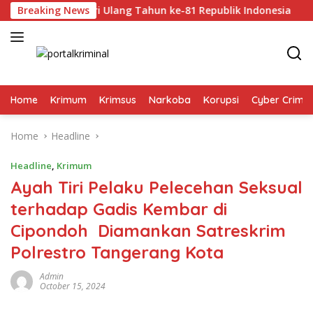
Skip
an Sambut Hari Ulang Tahun ke-81 Republik Indonesia
Breaking News
to
content
Home
Krimum
Krimsus
Narkoba
Korupsi
Cyber Crime
Home
Headline
Headline
,
Krimum
Ayah Tiri Pelaku Pelecehan Seksual
terhadap Gadis Kembar di
Cipondoh Diamankan Satreskrim
Polrestro Tangerang Kota
Admin
October 15, 2024