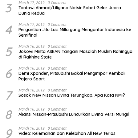
3
March 17, 2019
0 Comment
Tontowi Ahmad/Liliyana Natsir Sabet Gelar Juara
Dunia Kedua
4
March 17, 2019
0 Comment
Pergantian Jitu Luis Milla yang Mengantar Indonesia ke
Semifinal
5
March 16, 2019
0 Comment
Jokowi Minta ASEAN Tangani Masalah Muslim Rohingya
di Rakhine State
6
March 16, 2019
0 Comment
Demi Xpander, Mitsubishi Bakal Mengimpor Kembali
Pajero Sport
7
March 16, 2019
0 Comment
Sosok New Nissan Livina Terungkap, Apa Kata NMI?
8
March 16, 2019
0 Comment
Aliansi Nissan-Mitsubishi Luncurkan Livina Versi Mungil
9
March 16, 2019
0 Comment
Video: Kelemahan dan Kelebihan All New Terios