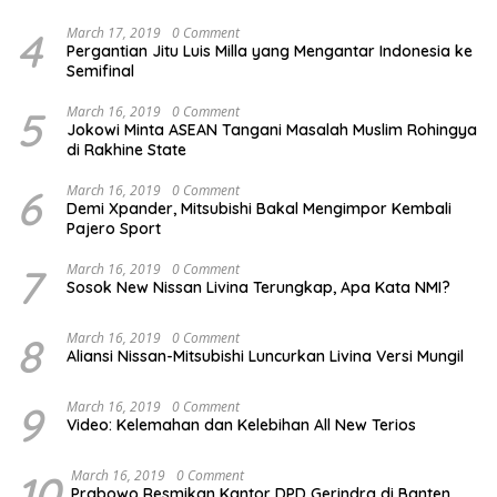
4
March 17, 2019
0 Comment
Pergantian Jitu Luis Milla yang Mengantar Indonesia ke
Semifinal
5
March 16, 2019
0 Comment
Jokowi Minta ASEAN Tangani Masalah Muslim Rohingya
di Rakhine State
6
March 16, 2019
0 Comment
Demi Xpander, Mitsubishi Bakal Mengimpor Kembali
Pajero Sport
7
March 16, 2019
0 Comment
Sosok New Nissan Livina Terungkap, Apa Kata NMI?
8
March 16, 2019
0 Comment
Aliansi Nissan-Mitsubishi Luncurkan Livina Versi Mungil
9
March 16, 2019
0 Comment
Video: Kelemahan dan Kelebihan All New Terios
10
March 16, 2019
0 Comment
Prabowo Resmikan Kantor DPD Gerindra di Banten