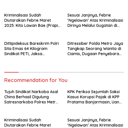
Jakarta Barat
Rp9,5 Miliar Dikembalikan
Kriminalisasi Sudah
Sesuai Janjinya, Febrie
Diutarakan Febrie Maret
‘Ngelawan’ Atas Kriminalisasi
2025: Kito Lawan Bae (Prapid
Dirinya Melalui Gugatan di
dan Buka-Bukaan)
Pengadilan !
Dittipideksus Bareskrim Polri
Ditressiber Polda Metro Jaya
Sita Emas 64 Kilogram
Tangkap Seorang Wanita di
Sindikat PETI, Jaksa
Ciamis, Dugaan Penyebaran
Nyatakan Lengkap P-21
Hoaks di Media Sosial
Recommendation for You
Tujuh Sindikat Narkoba Asal
KPK Periksa Sejumlah Saksi
China Berhasil Digulung
Kasus Korupsi Pajak di KPP
Satresnarkoba Polres Metro
Pratama Banjarmasin, Uang
Jakarta Barat
Rp9,5 Miliar Dikembalikan
Kriminalisasi Sudah
Sesuai Janjinya, Febrie
Diutarakan Febrie Maret
‘Ngelawan’ Atas Kriminalisasi