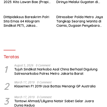
2025: Kito Lawan Bae (Prapid
Dirinya Melalui Gugatan di
dan Buka-Bukaan)
Pengadilan !
Dittipideksus Bareskrim Polri
Ditressiber Polda Metro Jaya
Sita Emas 64 Kilogram
Tangkap Seorang Wanita di
Sindikat PETI, Jaksa
Ciamis, Dugaan Penyebaran
Nyatakan Lengkap P-21
Hoaks di Media Sosial
Teratas
1
August 5, 2026
0 Comment
Tujuh Sindikat Narkoba Asal China Berhasil Digulung
Satresnarkoba Polres Metro Jakarta Barat
2
March 17, 2019
0 Comment
Klasemen F1 2019 Usai Bottas Menangi GP Australia
3
March 17, 2019
0 Comment
Tontowi Ahmad/Liliyana Natsir Sabet Gelar Juara
Dunia Kedua