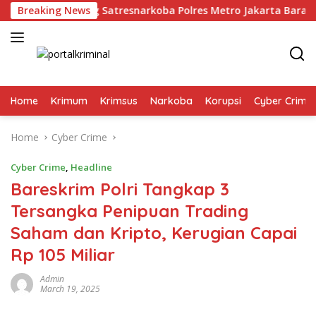
Skip
sil Digulung Satresnarkoba Polres Metro Jakarta Barat
Breaking News
to
content
Home
Krimum
Krimsus
Narkoba
Korupsi
Cyber Crime
Home
Cyber Crime
Cyber Crime
,
Headline
Bareskrim Polri Tangkap 3
Tersangka Penipuan Trading
Saham dan Kripto, Kerugian Capai
Rp 105 Miliar
Admin
March 19, 2025