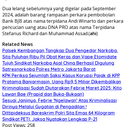
Dua lelang sebelumnya yang digelar pada September
2024, adalah barang rampasan perkara pembobolan
Bank BJB atas nama terpidana Andi Winarto dan perkara
pencucian uang atau DNA PRO atas nama Terpidana
Stefanus Richard dan Muhammad Assad.(
ahi
)
Related News
Polsek Kembangan Tangkap Dua Pengedar Narkoba,
Sita Puluhan Ribu Pil Obat Keras dan Vape Etomidate
Tujuh Sindikat Narkoba Asal China Berhasil Digulung
Satresnarkoba Polres Metro Jakarta Barat
KPK Periksa Sejumlah Saksi Kasus Korupsi Pajak di KPP
Pratama Banjarmasin, Uang Rp9,5 Miliar Dikembalikan
Kriminalisasi Sudah Diutarakan Febrie Maret 2025: Kito
Lawan Bae (Prapid dan Buka-Bukaan)
Sesuai Janjinya, Febrie ‘Ngelawan’ Atas Kriminalisasi
Dirinya Melalui Gugatan di Pengadilan !
Dittipideksus Bareskrim Polri Sita Emas 64 Kilogram
Sindikat PETI, Jaksa Nyatakan Lengkap P-21
Post Views:
258