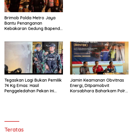
Brimob Polda Metro Jaya
Bantu Penanganan
Kebakaran Gedung Bapenda
DKI
Tegaskan Lagi Bukan Pemilik
Jamin Keamanan Obvitnas
74 Kg Emas: Hasil
Energi, Ditpamobvit
Penggeledahan Pekan Ini
Korsabhara Baharkam Polri
Tidak Siqnifikan ?
Tuntaskan Bintek SMP di
Pertamina Patra Niaga
Jabar
Teratas