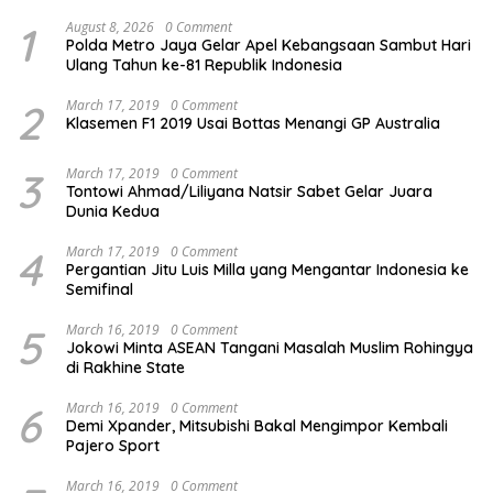
1
August 8, 2026
0 Comment
Polda Metro Jaya Gelar Apel Kebangsaan Sambut Hari
Ulang Tahun ke-81 Republik Indonesia
2
March 17, 2019
0 Comment
Klasemen F1 2019 Usai Bottas Menangi GP Australia
3
March 17, 2019
0 Comment
Tontowi Ahmad/Liliyana Natsir Sabet Gelar Juara
Dunia Kedua
4
March 17, 2019
0 Comment
Pergantian Jitu Luis Milla yang Mengantar Indonesia ke
Semifinal
5
March 16, 2019
0 Comment
Jokowi Minta ASEAN Tangani Masalah Muslim Rohingya
di Rakhine State
6
March 16, 2019
0 Comment
Demi Xpander, Mitsubishi Bakal Mengimpor Kembali
Pajero Sport
March 16, 2019
0 Comment