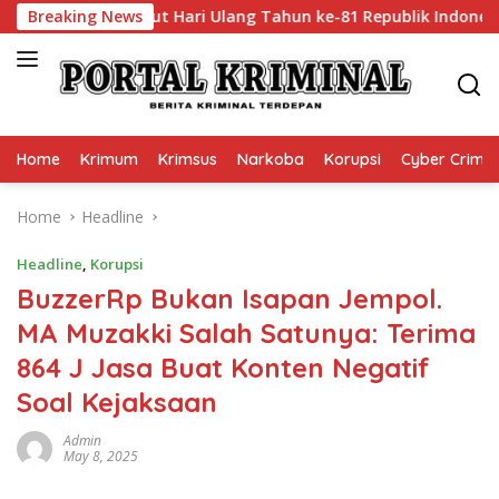
Skip
saan Sambut Hari Ulang Tahun ke-81 Republik Indonesia
Breaking News
to
content
Home
Krimum
Krimsus
Narkoba
Korupsi
Cyber Crime
Home
Headline
Headline
,
Korupsi
BuzzerRp Bukan Isapan Jempol.
MA Muzakki Salah Satunya: Terima
864 J Jasa Buat Konten Negatif
Soal Kejaksaan
Admin
May 8, 2025