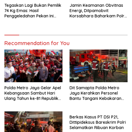
Tegaskan Lagi Bukan Pemilik
Jamin Keamanan Obvitnas
74 Kg Emas: Hasil
Energi, Ditpamobvit
Penggeledahan Pekan Ini
Korsabhara Baharkam Polri
Tidak Siqnifikan ?
Tuntaskan Bintek SMP di
Pertamina Patra Niaga
Jabar
Recommendation for You
Polda Metro Jaya Gelar Apel
Dit Samapta Polda Metro
Kebangsaan Sambut Hari
Jaya Kerahkan Personel
Ulang Tahun ke-81 Republik
Bantu Tangani Kebakaran
Indonesia
Gedung Bapenda
Berkas Kasus PT DSI P21,
Dittipideksus Bareskrim Polri
Selamatkan Ribuan Korban