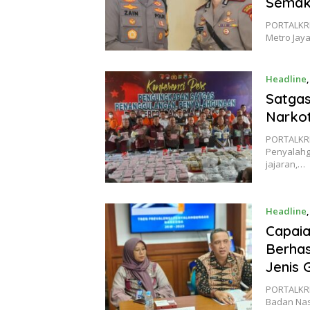
Semak
PORTALKRI
Metro Jay
Headline
Satgas
Narkot
PORTALKRI
Penyalahg
jajaran,…
Headline
Capaia
Berhas
Jenis 
PORTALKRIM
Badan Nas