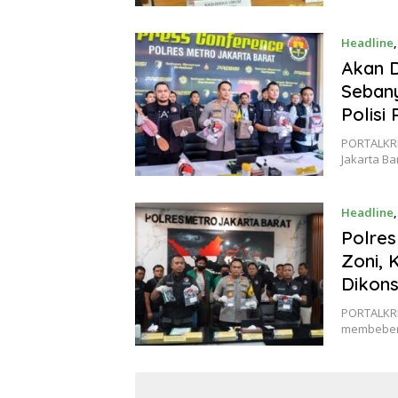
Headline
Akan D
Seban
Polisi
PORTALKRI
Jakarta Ba
Headline
Polre
Zoni, 
Dikons
PORTALKRIM
membeberk