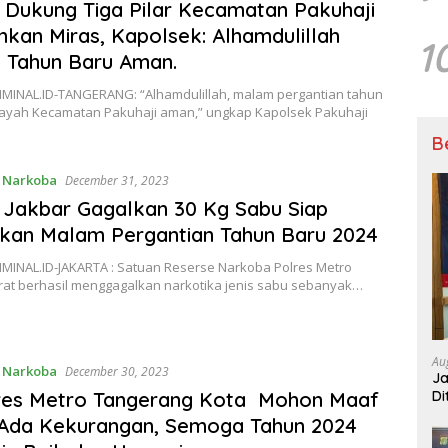
Dukung Tiga Pilar Kecamatan Pakuhaji
kan Miras, Kapolsek: Alhamdulillah
1
 Tahun Baru Aman.
MINAL.ID-TANGERANG: “Alhamdulillah, malam pergantian tahun
ilayah Kecamatan Pakuhaji aman,” ungkap Kapolsek Pakuhaji
B
,
Narkoba
December 31, 2023
 Jakbar Gagalkan 30 Kg Sabu Siap
kan Malam Pergantian Tahun Baru 2024
MINAL.ID-JAKARTA : Satuan Reserse Narkoba Polres Metro
arat berhasil menggagalkan narkotika jenis sabu sebanyak…
Au
,
Narkoba
December 30, 2023
Ja
Di
res Metro Tangerang Kota Mohon Maaf
Tu
 Ada Kekurangan, Semoga Tahun 2024
Ni