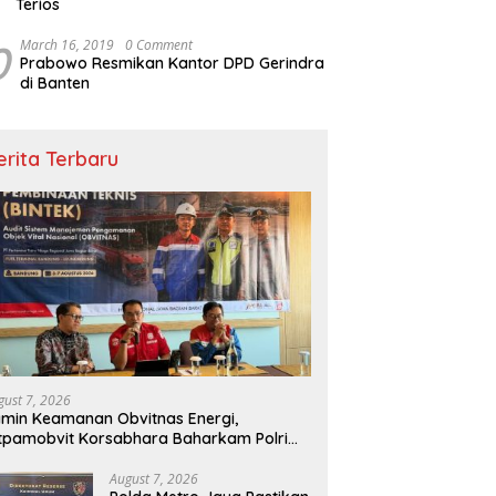
Terios
0
March 16, 2019
0 Comment
Prabowo Resmikan Kantor DPD Gerindra
di Banten
erita Terbaru
gust 7, 2026
min Keamanan Obvitnas Energi,
tpamobvit Korsabhara Baharkam Polri
ntaskan Bintek SMP di Pertamina Patra
aga Jabar
August 7, 2026