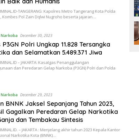
in Baik dan Humanis
MINAL.ID-TANGERANG: Kapolres Metro Tangerang Kota Polda
a, Kombes Pol Zain Dqlwi Nugroho beserta jajaran…
,
Narkoba
December 30, 2023
 P3GN Polri Ungkap 11.828 Tersangka
ika dan Selamatkan 5.489.371 Jiwa
MINAL.ID – JAKARTA: Kasatgas Penanggulangan
unaan dan Peredaran Gelap Narkoba (P3GN) Polri dan Polda
,
Narkoba
December 29, 2023
n BNNK Jaksel Sepanjang Tahun 2023,
il Gagalkan Peredaran Gelap Narkotika
Ganja dan Tembakau Sintesis
INAL.ID. – JAKARTA : Menjelang akhir tahun 2023 Kepala Kantor
ional Narkotika Kota (BNNK)…