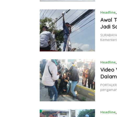
Headline
Awal T
Jadi S
SURABAYA: 
Kementer
Headline
Video 
Dalam 
PORTALKRI
pengamana
Headline