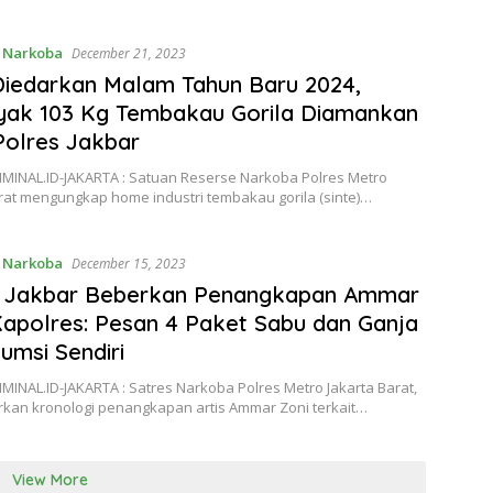
,
Narkoba
December 21, 2023
iedarkan Malam Tahun Baru 2024,
yak 103 Kg Tembakau Gorila Diamankan
 Polres Jakbar
MINAL.ID-JAKARTA : Satuan Reserse Narkoba Polres Metro
rat mengungkap home industri tembakau gorila (sinte)…
,
Narkoba
December 15, 2023
s Jakbar Beberkan Penangkapan Ammar
Kapolres: Pesan 4 Paket Sabu dan Ganja
umsi Sendiri
INAL.ID-JAKARTA : Satres Narkoba Polres Metro Jakarta Barat,
an kronologi penangkapan artis Ammar Zoni terkait…
View More