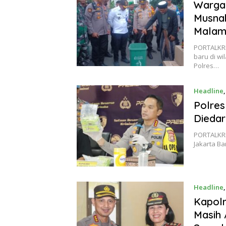
Warga 
Musnah
Malam
PORTALKRI
baru di w
Polres…
Headline
Polres
Diedar
PORTALKRI
Jakarta B
Headline
Kapol
Masih