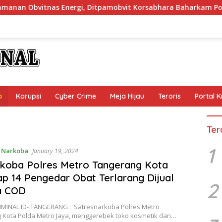
as Energi, Ditpamobvit Korsabhara Baharkam Polri Tuntaskan
a
Korupsi
Cyber Crime
Meja Hijau
Teroris
Portal K
Ter
1
,
Narkoba
January 19, 2024
koba Polres Metro Tangerang Kota
p 14 Pengedar Obat Terlarang Dijual
2
a COD
MINAL.ID- TANGERANG : Satresnarkoba Polres Metro
 Kota Polda Metro Jaya, menggerebek toko kosmetik dan…