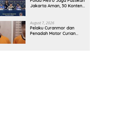
Polda Metro Jaya Pastikan
Jakarta Aman, 30 Konten
Provokatif dan Hoaks
Terkait Isu Agustus
Ditindak
August 7, 2026
Pelaku Curanmor dan
Penadah Motor Curian
Dibekuk Reskrim Polsek
Karawaci Tangerang