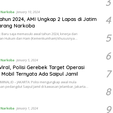
3
,
Narkoba
January 10, 2024
4
ahun 2024, AMI Ungkap 2 Lapas di Jatim
arang Narkoba
Baru saja memasuki awal tahun 2024, kinerja dari
5
ian Hukum dan Ham (Kemenkumham) khususnya…
6
,
Narkoba
January 5, 2024
Viral, Polisi Gerebek Target Operasi
7
Mobil Ternyata Ada Saipul Jamil
MINAL.ID – JAKARTA: Polisi mengungkap awal mula
n pedangdut Saipul Jamil di kawasan Jelambar, Jakarta…
8
9
,
Narkoba
January 1, 2024