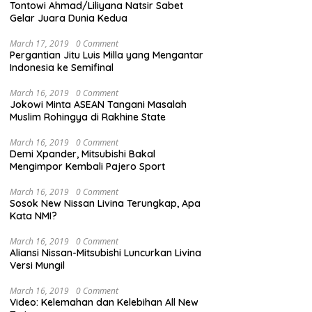
Tontowi Ahmad/Liliyana Natsir Sabet
Gelar Juara Dunia Kedua
March 17, 2019
0 Comment
Pergantian Jitu Luis Milla yang Mengantar
Indonesia ke Semifinal
March 16, 2019
0 Comment
Jokowi Minta ASEAN Tangani Masalah
Muslim Rohingya di Rakhine State
March 16, 2019
0 Comment
Demi Xpander, Mitsubishi Bakal
Mengimpor Kembali Pajero Sport
March 16, 2019
0 Comment
Sosok New Nissan Livina Terungkap, Apa
Kata NMI?
March 16, 2019
0 Comment
Aliansi Nissan-Mitsubishi Luncurkan Livina
Versi Mungil
March 16, 2019
0 Comment
Video: Kelemahan dan Kelebihan All New