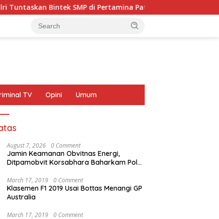
 Bintek SMP di Pertamina Patra Niaga Jabar
Polda Met
riminal TV
Opini
Umum
atas
August 7, 2026
0 Comment
Jamin Keamanan Obvitnas Energi,
Ditpamobvit Korsabhara Baharkam Polri
Tuntaskan Bintek SMP di Pertamina Patra
Niaga Jabar
March 17, 2019
0 Comment
Klasemen F1 2019 Usai Bottas Menangi GP
Australia
March 17, 2019
0 Comment