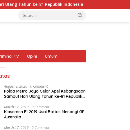
hun ke-81 Republik Indonesia
Dit Samapta Polda Metr
riminal TV
Opini
Umum
atas
August 8, 2026
0 Comment
Polda Metro Jaya Gelar Apel Kebangsaan
Sambut Hari Ulang Tahun ke-81 Republik
Indonesia
March 17, 2019
0 Comment
Klasemen F1 2019 Usai Bottas Menangi GP
Australia
March 17, 2019
0 Comment