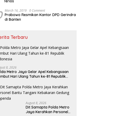
Terios
0
March 16, 2019
0 Comment
Prabowo Resmikan Kantor DPD Gerindra
di Banten
erita Terbaru
gust 8, 2026
lda Metro Jaya Gelar Apel Kebangsaan
mbut Hari Ulang Tahun ke-81 Republik
donesia
August 8, 2026
Dit Samapta Polda Metro
Jaya Kerahkan Personel