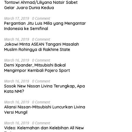
Tontowi Ahmad/Liliyana Natsir Sabet
Gelar Juara Dunia Kedua
March 17, 2019
0 Comment
Pergantian Jitu Luis Milla yang Mengantar
Indonesia ke Semifinal
March 16, 2019
0 Comment
Jokowi Minta ASEAN Tangani Masalah
Muslim Rohingya di Rakhine State
March 16, 2019
0 Comment
Demi Xpander, Mitsubishi Bakal
Mengimpor Kembali Pajero Sport
March 16, 2019
0 Comment
Sosok New Nissan Livina Terungkap, Apa
Kata NMI?
March 16, 2019
0 Comment
Aliansi Nissan-Mitsubishi Luncurkan Livina
Versi Mungil
March 16, 2019
0 Comment
Video: Kelemahan dan Kelebihan All New