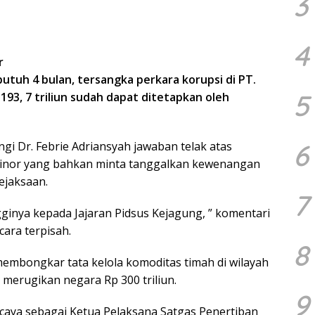
3
4
r
tuh 4 bulan, tersangka perkara korupsi di PT.
5
93, 7 triliun sudah dapat ditetapkan oleh
6
gi Dr. Febrie Adriansyah jawaban telak atas
minor yang bahkan minta tanggalkan kewenangan
ejaksaan.
7
ngginya kepada Jajaran Pidsus Kejagung, ” komentari
cara terpisah.
8
 membongkar tata kelola komoditas timah di wilayah
 merugikan negara Rp 300 triliun.
9
rcaya sebagai Ketua Pelaksana Satgas Penertiban