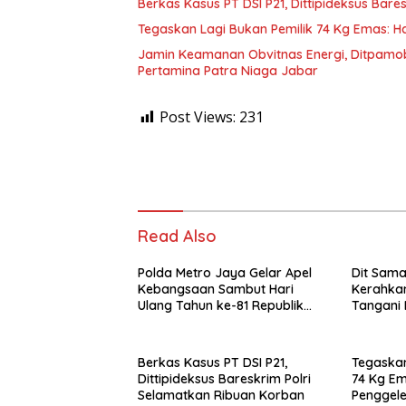
Berkas Kasus PT DSI P21, Dittipideksus Bar
Tegaskan Lagi Bukan Pemilik 74 Kg Emas: Ha
Jamin Keamanan Obvitnas Energi, Ditpamob
Pertamina Patra Niaga Jabar
Post Views:
231
Read Also
Polda Metro Jaya Gelar Apel
Dit Sama
Kebangsaan Sambut Hari
Kerahkan
Ulang Tahun ke-81 Republik
Tangani
Indonesia
Bapend
Berkas Kasus PT DSI P21,
Tegaskan
Dittipideksus Bareskrim Polri
74 Kg Em
Selamatkan Ribuan Korban
Penggele