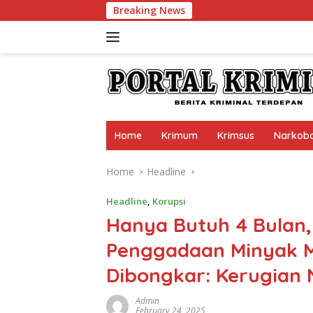
Skip
Breaking News
to
content
Home
Krimum
Krimsus
Narkob
Home
Headline
Headline
,
Korupsi
Hanya Butuh 4 Bulan,
Penggadaan Minyak M
Dibongkar: Kerugian N
Admin
February 24, 2025