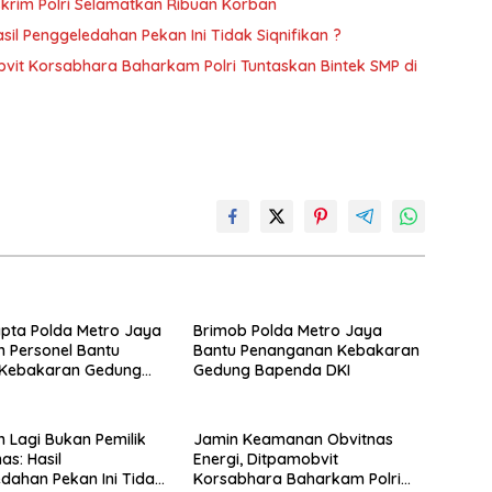
eskrim Polri Selamatkan Ribuan Korban
sil Penggeledahan Pekan Ini Tidak Siqnifikan ?
vit Korsabhara Baharkam Polri Tuntaskan Bintek SMP di
pta Polda Metro Jaya
Brimob Polda Metro Jaya
 Personel Bantu
Bantu Penanganan Kebakaran
 Kebakaran Gedung
Gedung Bapenda DKI
a
 Lagi Bukan Pemilik
Jamin Keamanan Obvitnas
as: Hasil
Energi, Ditpamobvit
dahan Pekan Ini Tidak
Korsabhara Baharkam Polri