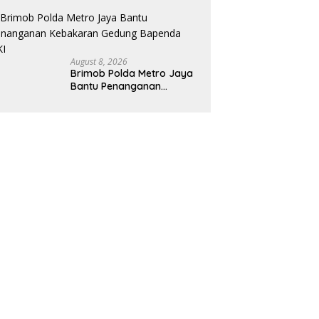
Bantu Tangani Kebakaran
Gedung Bapenda
August 8, 2026
Brimob Polda Metro Jaya
Bantu Penanganan
Kebakaran Gedung
Bapenda DKI