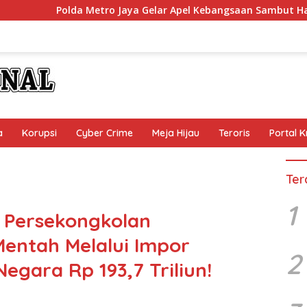
Polda Metro Jaya Gelar Apel Kebangsaan Sambut Hari Ulang Ta
a
Korupsi
Cyber Crime
Meja Hijau
Teroris
Portal K
Ter
1
 Persekongkolan
entah Melalui Impor
2
egara Rp 193,7 Triliun!