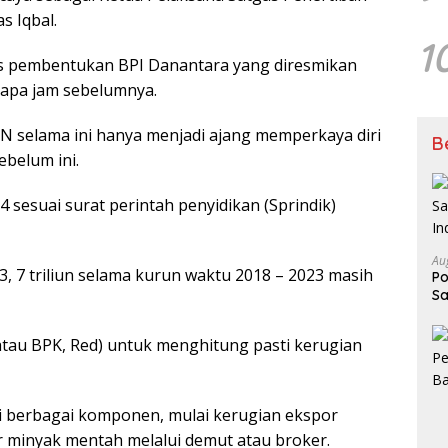
s Iqbal.
1
as pembentukan BPI Danantara yang diresmikan
rapa jam sebelumnya.
 selama ini hanya menjadi ajang memperkaya diri
B
belum ini.
24 sesuai surat perintah penyidikan (Sprindik)
Au
, 7 triliun selama kurun waktu 2018 – 2023 masih
Po
Sa
In
 atau BPK, Red) untuk menghitung pasti kerugian
i berbagai komponen, mulai kerugian ekspor
 minyak mentah melalui demut atau broker.