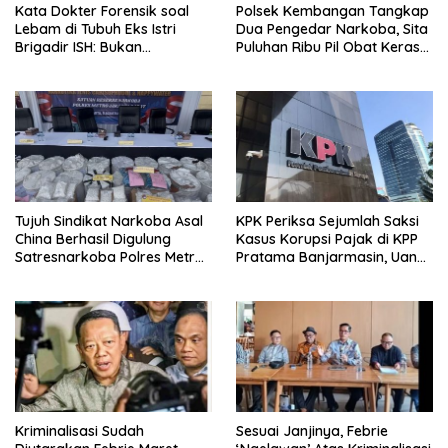
Kata Dokter Forensik soal
Polsek Kembangan Tangkap
Lebam di Tubuh Eks Istri
Dua Pengedar Narkoba, Sita
Brigadir ISH: Bukan
Puluhan Ribu Pil Obat Keras
Kekerasan
dan Vape Etomidate
Tujuh Sindikat Narkoba Asal
KPK Periksa Sejumlah Saksi
China Berhasil Digulung
Kasus Korupsi Pajak di KPP
Satresnarkoba Polres Metro
Pratama Banjarmasin, Uang
Jakarta Barat
Rp9,5 Miliar Dikembalikan
Kriminalisasi Sudah
Sesuai Janjinya, Febrie