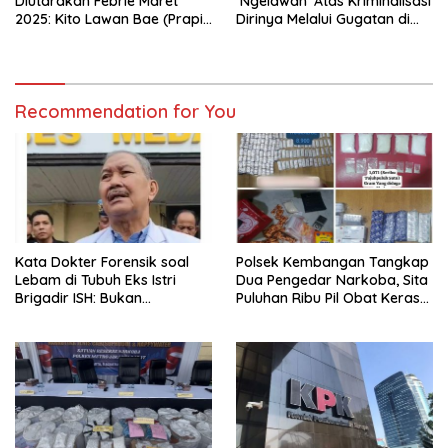
Diutarakan Febrie Maret
‘Ngelawan’ Atas Kriminalisasi
2025: Kito Lawan Bae (Prapid
Dirinya Melalui Gugatan di
dan Buka-Bukaan)
Pengadilan !
Recommendation for You
Kata Dokter Forensik soal
Polsek Kembangan Tangkap
Lebam di Tubuh Eks Istri
Dua Pengedar Narkoba, Sita
Brigadir ISH: Bukan
Puluhan Ribu Pil Obat Keras
Kekerasan
dan Vape Etomidate