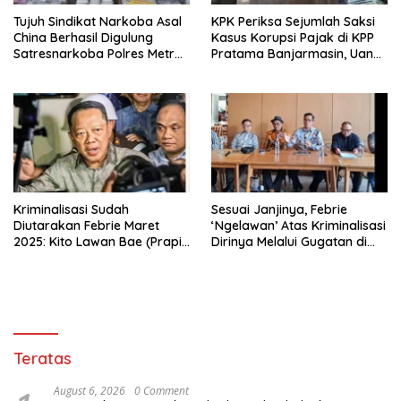
Tujuh Sindikat Narkoba Asal
KPK Periksa Sejumlah Saksi
China Berhasil Digulung
Kasus Korupsi Pajak di KPP
Satresnarkoba Polres Metro
Pratama Banjarmasin, Uang
Jakarta Barat
Rp9,5 Miliar Dikembalikan
Kriminalisasi Sudah
Sesuai Janjinya, Febrie
Diutarakan Febrie Maret
‘Ngelawan’ Atas Kriminalisasi
2025: Kito Lawan Bae (Prapid
Dirinya Melalui Gugatan di
dan Buka-Bukaan)
Pengadilan !
Teratas
August 6, 2026
0 Comment