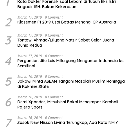
1
Kata Dokter Forensik soal Lebam di Tubuh Eks Istri
Brigadir ISH: Bukan Kekerasan
2
March 17, 2019
0 Comment
Klasemen F1 2019 Usai Bottas Menangi GP Australia
3
March 17, 2019
0 Comment
Tontowi Ahmad/Liliyana Natsir Sabet Gelar Juara
Dunia Kedua
4
March 17, 2019
0 Comment
Pergantian Jitu Luis Milla yang Mengantar Indonesia ke
Semifinal
5
March 16, 2019
0 Comment
Jokowi Minta ASEAN Tangani Masalah Muslim Rohingya
di Rakhine State
6
March 16, 2019
0 Comment
Demi Xpander, Mitsubishi Bakal Mengimpor Kembali
Pajero Sport
7
March 16, 2019
0 Comment
Sosok New Nissan Livina Terungkap, Apa Kata NMI?