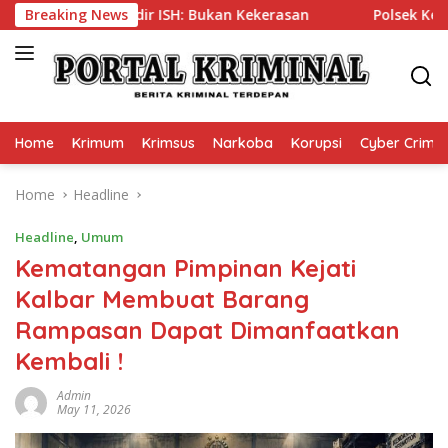
Skip
ri Brigadir ISH: Bukan Kekerasan
Breaking News
Polsek Kembangan Tan
to
content
Home
Krimum
Krimsus
Narkoba
Korupsi
Cyber Crime
Home
Headline
Headline
,
Umum
Kematangan Pimpinan Kejati
Kalbar Membuat Barang
Rampasan Dapat Dimanfaatkan
Kembali !
Admin
May 11, 2026