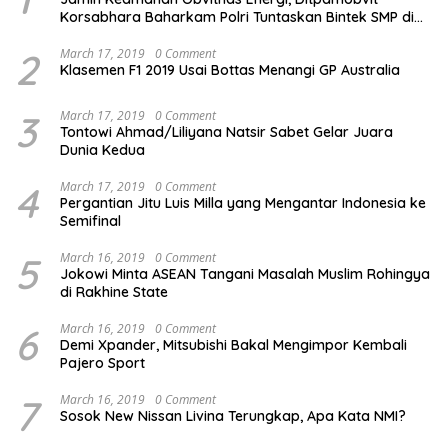
Korsabhara Baharkam Polri Tuntaskan Bintek SMP di
Pertamina Patra Niaga Jabar
2
March 17, 2019
0 Comment
Klasemen F1 2019 Usai Bottas Menangi GP Australia
3
March 17, 2019
0 Comment
Tontowi Ahmad/Liliyana Natsir Sabet Gelar Juara
Dunia Kedua
4
March 17, 2019
0 Comment
Pergantian Jitu Luis Milla yang Mengantar Indonesia ke
Semifinal
5
March 16, 2019
0 Comment
Jokowi Minta ASEAN Tangani Masalah Muslim Rohingya
di Rakhine State
6
March 16, 2019
0 Comment
Demi Xpander, Mitsubishi Bakal Mengimpor Kembali
Pajero Sport
7
March 16, 2019
0 Comment
Sosok New Nissan Livina Terungkap, Apa Kata NMI?