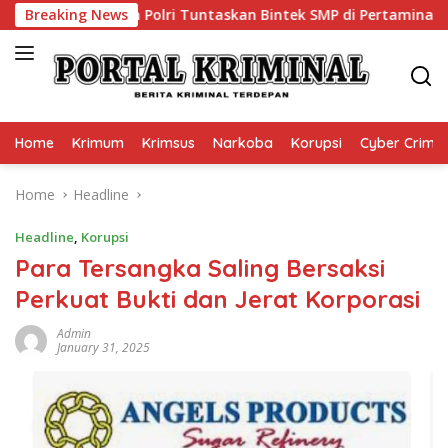
Skip
arkam Polri Tuntaskan Bintek SMP di Pertamina Patra Niaga J
Breaking News
to
content
Home
Krimum
Krimsus
Narkoba
Korupsi
Cyber Crime
Home
Headline
Headline
,
Korupsi
Para Tersangka Saling Bersaksi
Perkuat Bukti dan Jerat Korporasi
Admin
January 31, 2025