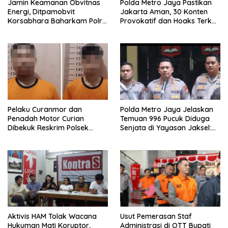
Jamin Keamanan Obvitnas
Polda Metro Jaya Pastikan
Energi, Ditpamobvit
Jakarta Aman, 30 Konten
Korsabhara Baharkam Polri
Provokatif dan Hoaks Terkait
Tuntaskan Bintek SMP di
Isu Agustus Ditindak
Pertamina Patra Niaga
Jabar
Pelaku Curanmor dan
Polda Metro Jaya Jelaskan
Penadah Motor Curian
Temuan 996 Pucuk Diduga
Dibekuk Reskrim Polsek
Senjata di Yayasan Jaksel:
Karawaci Tangerang
995 Senapan Angin dan 1
Senjata Api
Aktivis HAM Tolak Wacana
Usut Pemerasan Staf
Hukuman Mati Koruptor,
Administrasi di OTT Bupati