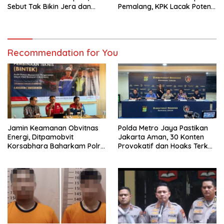
Sebut Tak Bikin Jera dan
Pemalang, KPK Lacak Potensi
Melanggar Hak Hidup
Kasus Lain
Recommendation for You
Jamin Keamanan Obvitnas
Polda Metro Jaya Pastikan
Energi, Ditpamobvit
Jakarta Aman, 30 Konten
Korsabhara Baharkam Polri
Provokatif dan Hoaks Terkait
Tuntaskan Bintek SMP di
Isu Agustus Ditindak
Pertamina Patra Niaga
Jabar