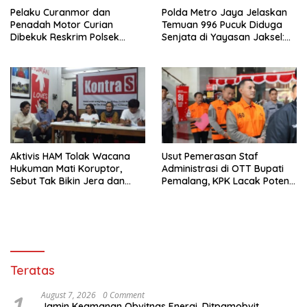
Pelaku Curanmor dan
Polda Metro Jaya Jelaskan
Penadah Motor Curian
Temuan 996 Pucuk Diduga
Dibekuk Reskrim Polsek
Senjata di Yayasan Jaksel:
Karawaci Tangerang
995 Senapan Angin dan 1
Senjata Api
Aktivis HAM Tolak Wacana
Usut Pemerasan Staf
Hukuman Mati Koruptor,
Administrasi di OTT Bupati
Sebut Tak Bikin Jera dan
Pemalang, KPK Lacak Potensi
Melanggar Hak Hidup
Kasus Lain
Teratas
1
August 7, 2026
0 Comment
Jamin Keamanan Obvitnas Energi, Ditpamobvit