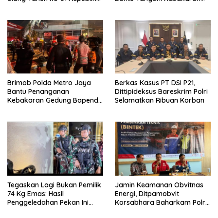
Indonesia
Gedung Bapenda
Brimob Polda Metro Jaya
Berkas Kasus PT DSI P21,
Bantu Penanganan
Dittipideksus Bareskrim Polri
Kebakaran Gedung Bapenda
Selamatkan Ribuan Korban
DKI
Tegaskan Lagi Bukan Pemilik
Jamin Keamanan Obvitnas
74 Kg Emas: Hasil
Energi, Ditpamobvit
Penggeledahan Pekan Ini
Korsabhara Baharkam Polri
Tidak Siqnifikan ?
Tuntaskan Bintek SMP di