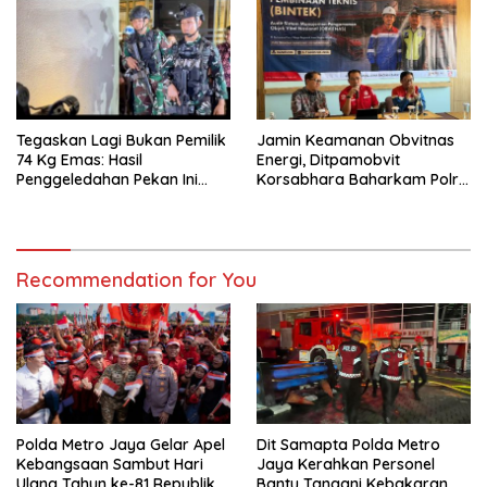
Tegaskan Lagi Bukan Pemilik
Jamin Keamanan Obvitnas
74 Kg Emas: Hasil
Energi, Ditpamobvit
Penggeledahan Pekan Ini
Korsabhara Baharkam Polri
Tidak Siqnifikan ?
Tuntaskan Bintek SMP di
Pertamina Patra Niaga
Jabar
Recommendation for You
Polda Metro Jaya Gelar Apel
Dit Samapta Polda Metro
Kebangsaan Sambut Hari
Jaya Kerahkan Personel
Ulang Tahun ke-81 Republik
Bantu Tangani Kebakaran