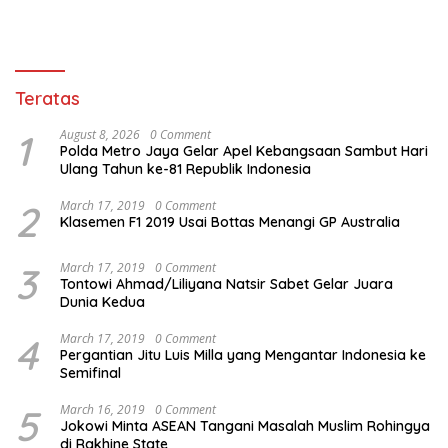
Pertamina Patra Niaga
Jabar
Teratas
1
August 8, 2026
0 Comment
Polda Metro Jaya Gelar Apel Kebangsaan Sambut Hari
Ulang Tahun ke-81 Republik Indonesia
2
March 17, 2019
0 Comment
Klasemen F1 2019 Usai Bottas Menangi GP Australia
3
March 17, 2019
0 Comment
Tontowi Ahmad/Liliyana Natsir Sabet Gelar Juara
Dunia Kedua
4
March 17, 2019
0 Comment
Pergantian Jitu Luis Milla yang Mengantar Indonesia ke
Semifinal
5
March 16, 2019
0 Comment
Jokowi Minta ASEAN Tangani Masalah Muslim Rohingya
di Rakhine State