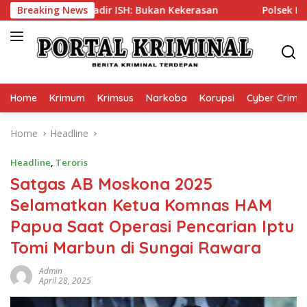
Skip
ks Istri Brigadir ISH: Bukan Kekerasan
Breaking News
Polsek Kembang
to
content
Home
Krimum
Krimsus
Narkoba
Korupsi
Cyber Crime
Home
Headline
Headline
,
Teroris
Satgas AB Moskona 2025
Selamatkan Ketua Komnas HAM
Papua Saat Operasi Pencarian Iptu
Tomi Marbun di Sungai Rawara
Admin
April 28, 2025