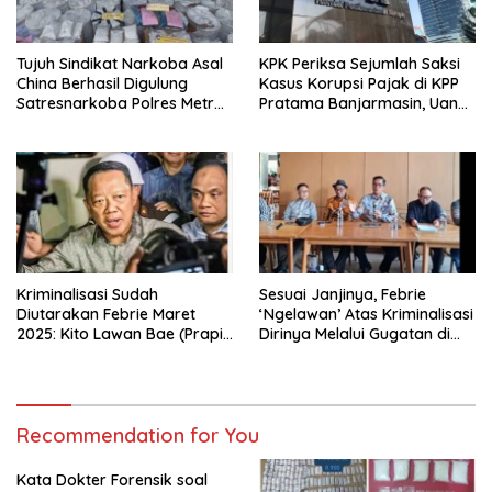
Tujuh Sindikat Narkoba Asal
KPK Periksa Sejumlah Saksi
China Berhasil Digulung
Kasus Korupsi Pajak di KPP
Satresnarkoba Polres Metro
Pratama Banjarmasin, Uang
Jakarta Barat
Rp9,5 Miliar Dikembalikan
Kriminalisasi Sudah
Sesuai Janjinya, Febrie
Diutarakan Febrie Maret
‘Ngelawan’ Atas Kriminalisasi
2025: Kito Lawan Bae (Prapid
Dirinya Melalui Gugatan di
dan Buka-Bukaan)
Pengadilan !
Recommendation for You
Kata Dokter Forensik soal