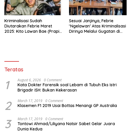
Kriminalisasi Sudah
Sesuai Janjinya, Febrie
Diutarakan Febrie Maret
‘Ngelawan’ Atas Kriminalisasi
2025: Kito Lawan Bae (Prapid
Dirinya Melalui Gugatan di
dan Buka-Bukaan)
Pengadilan !
Teratas
1
August 6, 2026
0 Comment
Kata Dokter Forensik soal Lebam di Tubuh Eks Istri
Brigadir ISH: Bukan Kekerasan
2
March 17, 2019
0 Comment
Klasemen F1 2019 Usai Bottas Menangi GP Australia
3
March 17, 2019
0 Comment
Tontowi Ahmad/Liliyana Natsir Sabet Gelar Juara
Dunia Kedua