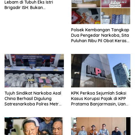
Lebam di Tubuh Eks Istri
Brigadir ISH: Bukan
Kekerasan
Polsek Kembangan Tangkap
Dua Pengedar Narkoba, Sita
Puluhan Ribu Pil Obat Keras
dan Vape Etomidate
Tujuh Sindikat Narkoba Asal
KPK Periksa Sejumlah Saksi
China Berhasil Digulung
Kasus Korupsi Pajak di KPP
Satresnarkoba Polres Metro
Pratama Banjarmasin, Uang
Jakarta Barat
Rp9,5 Miliar Dikembalikan