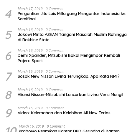
4
March 17, 2019
0 Comment
Pergantian Jitu Luis Milla yang Mengantar Indonesia ke
Semifinal
5
March 16, 2019
0 Comment
Jokowi Minta ASEAN Tangani Masalah Muslim Rohingya
di Rakhine State
6
March 16, 2019
0 Comment
Demi Xpander, Mitsubishi Bakal Mengimpor Kembali
Pajero Sport
7
March 16, 2019
0 Comment
Sosok New Nissan Livina Terungkap, Apa Kata NMI?
8
March 16, 2019
0 Comment
Aliansi Nissan-Mitsubishi Luncurkan Livina Versi Mungil
9
March 16, 2019
0 Comment
Video: Kelemahan dan Kelebihan All New Terios
10
March 16, 2019
0 Comment
Prabowo Resmikan Kantor DPD Gerindra di Banten