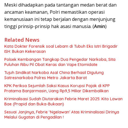
Meski dihadapkan pada tantangan medan berat dan
ancaman keamanan, Polri memastikan operasi
kemanusiaan ini tetap berjalan dengan menjunjung
tinggi prinsip-prinsip hak asasi manusia. (
Amin
)
Related News
Kata Dokter Forensik soal Lebam di Tubuh Eks Istri Brigadir
ISH: Bukan Kekerasan
Polsek Kembangan Tangkap Dua Pengedar Narkoba, Sita
Puluhan Ribu Pil Obat Keras dan Vape Etomidate
Tujuh Sindikat Narkoba Asal China Berhasil Digulung
Satresnarkoba Polres Metro Jakarta Barat
KPK Periksa Sejumlah Saksi Kasus Korupsi Pajak di KPP
Pratama Banjarmasin, Uang Rp9,5 Miliar Dikembalikan
Kriminalisasi Sudah Diutarakan Febrie Maret 2025: Kito Lawan
Bae (Prapid dan Buka-Bukaan)
Sesuai Janjinya, Febrie ‘Ngelawan’ Atas Kriminalisasi Dirinya
Melalui Gugatan di Pengadilan !