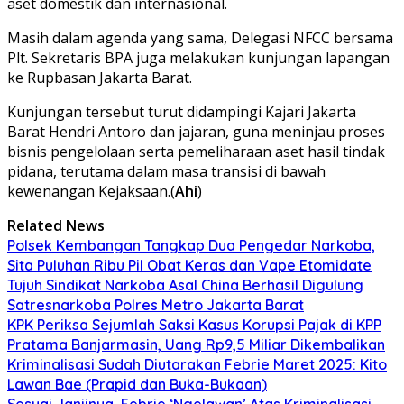
aset domestik dan internasional.
Masih dalam agenda yang sama, Delegasi NFCC bersama
Plt. Sekretaris BPA juga melakukan kunjungan lapangan
ke Rupbasan Jakarta Barat.
Kunjungan tersebut turut didampingi Kajari Jakarta
Barat Hendri Antoro dan jajaran, guna meninjau proses
bisnis pengelolaan serta pemeliharaan aset hasil tindak
pidana, terutama dalam masa transisi di bawah
kewenangan Kejaksaan.(
Ahi
)
Related News
Polsek Kembangan Tangkap Dua Pengedar Narkoba,
Sita Puluhan Ribu Pil Obat Keras dan Vape Etomidate
Tujuh Sindikat Narkoba Asal China Berhasil Digulung
Satresnarkoba Polres Metro Jakarta Barat
KPK Periksa Sejumlah Saksi Kasus Korupsi Pajak di KPP
Pratama Banjarmasin, Uang Rp9,5 Miliar Dikembalikan
Kriminalisasi Sudah Diutarakan Febrie Maret 2025: Kito
Lawan Bae (Prapid dan Buka-Bukaan)
Sesuai Janjinya, Febrie ‘Ngelawan’ Atas Kriminalisasi