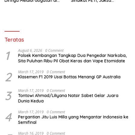
Dirinya Melalui Gugatan di
Sindikat PETI, Jaksa
Pengadilan !
Nyatakan Lengkap P-21
Teratas
1
August 6, 2026
0 Comment
Polsek Kembangan Tangkap Dua Pengedar Narkoba,
Sita Puluhan Ribu Pil Obat Keras dan Vape Etomidate
2
March 17, 2019
0 Comment
Klasemen F1 2019 Usai Bottas Menangi GP Australia
3
March 17, 2019
0 Comment
Tontowi Ahmad/Liliyana Natsir Sabet Gelar Juara
Dunia Kedua
4
March 17, 2019
0 Comment
Pergantian Jitu Luis Milla yang Mengantar Indonesia ke
Semifinal
March 16, 2019
0 Comment