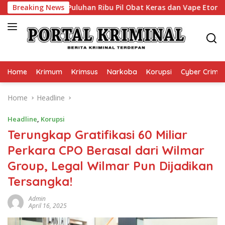
Skip
 Sita Puluhan Ribu Pil Obat Keras dan Vape Etomidate
Breaking News
to
content
Home
Krimum
Krimsus
Narkoba
Korupsi
Cyber Crime
Home
Headline
Headline
,
Korupsi
Terungkap Gratifikasi 60 Miliar
Perkara CPO Berasal dari Wilmar
Group, Legal Wilmar Pun Dijadikan
Tersangka!
Admin
April 16, 2025