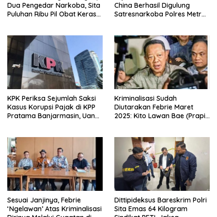
Dua Pengedar Narkoba, Sita
China Berhasil Digulung
Puluhan Ribu Pil Obat Keras
Satresnarkoba Polres Metro
dan Vape Etomidate
Jakarta Barat
KPK Periksa Sejumlah Saksi
Kriminalisasi Sudah
Kasus Korupsi Pajak di KPP
Diutarakan Febrie Maret
Pratama Banjarmasin, Uang
2025: Kito Lawan Bae (Prapid
Rp9,5 Miliar Dikembalikan
dan Buka-Bukaan)
Sesuai Janjinya, Febrie
Dittipideksus Bareskrim Polri
‘Ngelawan’ Atas Kriminalisasi
Sita Emas 64 Kilogram