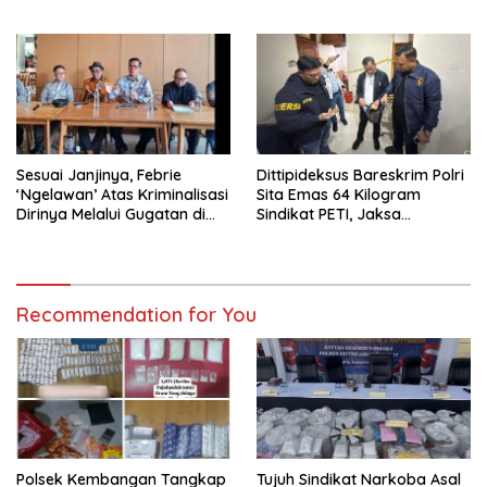
Rp9,5 Miliar Dikembalikan
dan Buka-Bukaan)
Sesuai Janjinya, Febrie
Dittipideksus Bareskrim Polri
‘Ngelawan’ Atas Kriminalisasi
Sita Emas 64 Kilogram
Dirinya Melalui Gugatan di
Sindikat PETI, Jaksa
Pengadilan !
Nyatakan Lengkap P-21
Recommendation for You
Polsek Kembangan Tangkap
Tujuh Sindikat Narkoba Asal