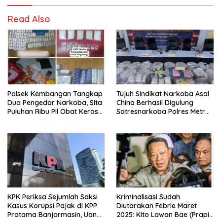
Read Also
Polsek Kembangan Tangkap
Tujuh Sindikat Narkoba Asal
Dua Pengedar Narkoba, Sita
China Berhasil Digulung
Puluhan Ribu Pil Obat Keras
Satresnarkoba Polres Metro
dan Vape Etomidate
Jakarta Barat
KPK Periksa Sejumlah Saksi
Kriminalisasi Sudah
Kasus Korupsi Pajak di KPP
Diutarakan Febrie Maret
Pratama Banjarmasin, Uang
2025: Kito Lawan Bae (Prapid