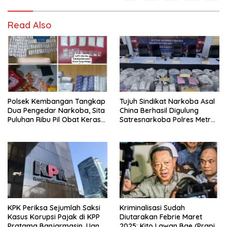
Read Also
Polsek Kembangan Tangkap
Tujuh Sindikat Narkoba Asal
Dua Pengedar Narkoba, Sita
China Berhasil Digulung
Puluhan Ribu Pil Obat Keras
Satresnarkoba Polres Metro
dan Vape Etomidate
Jakarta Barat
KPK Periksa Sejumlah Saksi
Kriminalisasi Sudah
Kasus Korupsi Pajak di KPP
Diutarakan Febrie Maret
Pratama Banjarmasin, Uang
2025: Kito Lawan Bae (Prapid