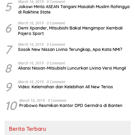
5
March 16, 2019
0 Comment
Jokowi Minta ASEAN Tangani Masalah Muslim Rohingya
di Rakhine State
6
March 16, 2019
0 Comment
Demi Xpander, Mitsubishi Bakal Mengimpor Kembali
Pajero Sport
7
March 16, 2019
0 Comment
Sosok New Nissan Livina Terungkap, Apa Kata NMI?
8
March 16, 2019
0 Comment
Aliansi Nissan-Mitsubishi Luncurkan Livina Versi Mungil
9
March 16, 2019
0 Comment
Video: Kelemahan dan Kelebihan All New Terios
10
March 16, 2019
0 Comment
Prabowo Resmikan Kantor DPD Gerindra di Banten
Berita Terbaru