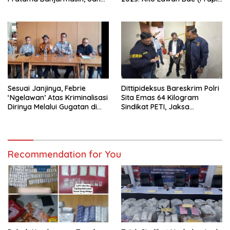
Rp9,5 Miliar Dikembalikan
dan Buka-Bukaan)
Sesuai Janjinya, Febrie
Dittipideksus Bareskrim Polri
‘Ngelawan’ Atas Kriminalisasi
Sita Emas 64 Kilogram
Dirinya Melalui Gugatan di
Sindikat PETI, Jaksa
Pengadilan !
Nyatakan Lengkap P-21
Recommendation for You