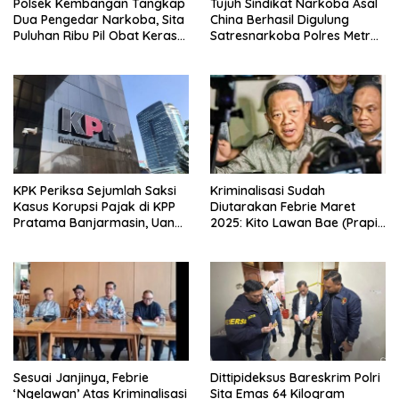
Polsek Kembangan Tangkap
Tujuh Sindikat Narkoba Asal
Dua Pengedar Narkoba, Sita
China Berhasil Digulung
Puluhan Ribu Pil Obat Keras
Satresnarkoba Polres Metro
dan Vape Etomidate
Jakarta Barat
KPK Periksa Sejumlah Saksi
Kriminalisasi Sudah
Kasus Korupsi Pajak di KPP
Diutarakan Febrie Maret
Pratama Banjarmasin, Uang
2025: Kito Lawan Bae (Prapid
Rp9,5 Miliar Dikembalikan
dan Buka-Bukaan)
Sesuai Janjinya, Febrie
Dittipideksus Bareskrim Polri
‘Ngelawan’ Atas Kriminalisasi
Sita Emas 64 Kilogram