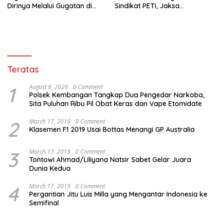
Dirinya Melalui Gugatan di
Sindikat PETI, Jaksa
Pengadilan !
Nyatakan Lengkap P-21
Teratas
1
August 6, 2026
0 Comment
Polsek Kembangan Tangkap Dua Pengedar Narkoba,
Sita Puluhan Ribu Pil Obat Keras dan Vape Etomidate
2
March 17, 2019
0 Comment
Klasemen F1 2019 Usai Bottas Menangi GP Australia
3
March 17, 2019
0 Comment
Tontowi Ahmad/Liliyana Natsir Sabet Gelar Juara
Dunia Kedua
4
March 17, 2019
0 Comment
Pergantian Jitu Luis Milla yang Mengantar Indonesia ke
Semifinal