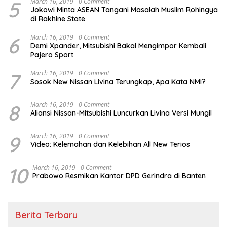
5
March 16, 2019
0 Comment
Jokowi Minta ASEAN Tangani Masalah Muslim Rohingya
di Rakhine State
6
March 16, 2019
0 Comment
Demi Xpander, Mitsubishi Bakal Mengimpor Kembali
Pajero Sport
7
March 16, 2019
0 Comment
Sosok New Nissan Livina Terungkap, Apa Kata NMI?
8
March 16, 2019
0 Comment
Aliansi Nissan-Mitsubishi Luncurkan Livina Versi Mungil
9
March 16, 2019
0 Comment
Video: Kelemahan dan Kelebihan All New Terios
10
March 16, 2019
0 Comment
Prabowo Resmikan Kantor DPD Gerindra di Banten
Berita Terbaru