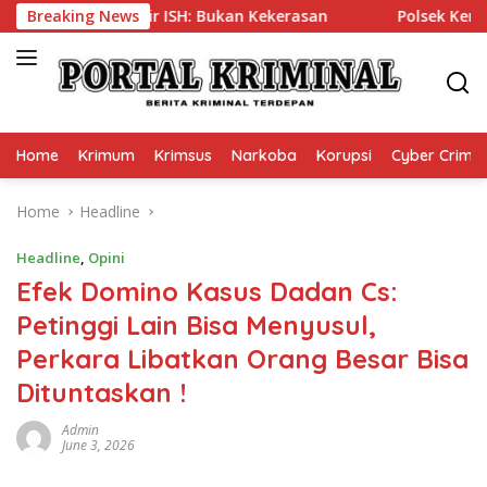
Skip
i Brigadir ISH: Bukan Kekerasan
Breaking News
Polsek Kembangan Tang
to
content
Home
Krimum
Krimsus
Narkoba
Korupsi
Cyber Crime
Home
Headline
Headline
,
Opini
Efek Domino Kasus Dadan Cs:
Petinggi Lain Bisa Menyusul,
Perkara Libatkan Orang Besar Bisa
Dituntaskan !
Admin
June 3, 2026