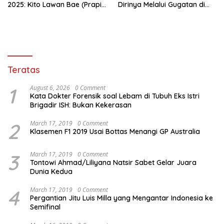
2025: Kito Lawan Bae (Prapid
Dirinya Melalui Gugatan di
dan Buka-Bukaan)
Pengadilan !
Teratas
1
August 6, 2026
0 Comment
Kata Dokter Forensik soal Lebam di Tubuh Eks Istri
Brigadir ISH: Bukan Kekerasan
2
March 17, 2019
0 Comment
Klasemen F1 2019 Usai Bottas Menangi GP Australia
3
March 17, 2019
0 Comment
Tontowi Ahmad/Liliyana Natsir Sabet Gelar Juara
Dunia Kedua
4
March 17, 2019
0 Comment
Pergantian Jitu Luis Milla yang Mengantar Indonesia ke
Semifinal