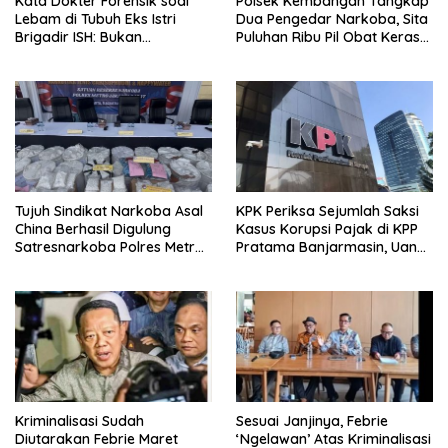
Kata Dokter Forensik soal
Polsek Kembangan Tangkap
Lebam di Tubuh Eks Istri
Dua Pengedar Narkoba, Sita
Brigadir ISH: Bukan
Puluhan Ribu Pil Obat Keras
Kekerasan
dan Vape Etomidate
Tujuh Sindikat Narkoba Asal
KPK Periksa Sejumlah Saksi
China Berhasil Digulung
Kasus Korupsi Pajak di KPP
Satresnarkoba Polres Metro
Pratama Banjarmasin, Uang
Jakarta Barat
Rp9,5 Miliar Dikembalikan
Kriminalisasi Sudah
Sesuai Janjinya, Febrie
Diutarakan Febrie Maret
‘Ngelawan’ Atas Kriminalisasi