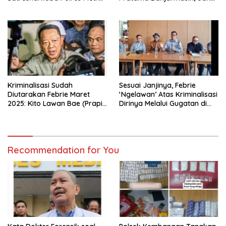
Jakarta Barat
Rp9,5 Miliar Dikembalikan
Kriminalisasi Sudah
Sesuai Janjinya, Febrie
Diutarakan Febrie Maret
‘Ngelawan’ Atas Kriminalisasi
2025: Kito Lawan Bae (Prapid
Dirinya Melalui Gugatan di
dan Buka-Bukaan)
Pengadilan !
Recommendation for You