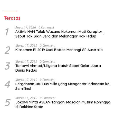
Teratas
1
August 7, 2026
0 Comment
Aktivis HAM Tolak Wacana Hukuman Mati Koruptor,
Sebut Tak Bikin Jera dan Melanggar Hak Hidup
2
March 17, 2019
0 Comment
Klasemen F1 2019 Usai Bottas Menangi GP Australia
3
March 17, 2019
0 Comment
Tontowi Ahmad/Liliyana Natsir Sabet Gelar Juara
Dunia Kedua
4
March 17, 2019
0 Comment
Pergantian Jitu Luis Milla yang Mengantar Indonesia ke
Semifinal
5
March 16, 2019
0 Comment
Jokowi Minta ASEAN Tangani Masalah Muslim Rohingya
di Rakhine State