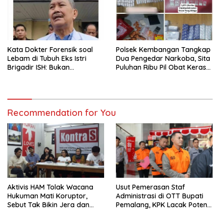
Kata Dokter Forensik soal
Polsek Kembangan Tangkap
Lebam di Tubuh Eks Istri
Dua Pengedar Narkoba, Sita
Brigadir ISH: Bukan
Puluhan Ribu Pil Obat Keras
Kekerasan
dan Vape Etomidate
Recommendation for You
Aktivis HAM Tolak Wacana
Usut Pemerasan Staf
Hukuman Mati Koruptor,
Administrasi di OTT Bupati
Sebut Tak Bikin Jera dan
Pemalang, KPK Lacak Potensi
Melanggar Hak Hidup
Kasus Lain