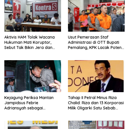
Aktivis HAM Tolak Wacana
Usut Pemerasan Staf
Hukuman Mati Koruptor,
Administrasi di OTT Bupati
Sebut Tak Bikin Jera dan
Pemalang, KPK Lacak Potensi
Melanggar Hak Hidup
Kasus Lain
Kejagung Periksa Mantan
Tahap II Petral Minus Riza
Jampidsus Febrie
Chalid: Riza dan 13 Korporasi
Adriansyah sebagai
Milik Oligarki Satu Sebab
Tersangka TPPU Hari Ini
Kasus Febrie ‘Dimunculkan’
Alihkan Atensi Publik ?