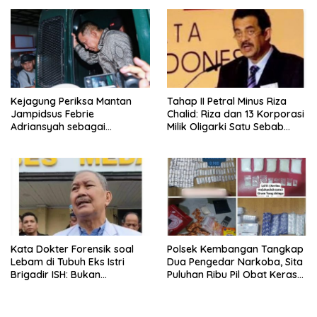
Kejagung Periksa Mantan
Tahap II Petral Minus Riza
Jampidsus Febrie
Chalid: Riza dan 13 Korporasi
Adriansyah sebagai
Milik Oligarki Satu Sebab
Tersangka TPPU Hari Ini
Kasus Febrie ‘Dimunculkan’
Alihkan Atensi Publik ?
Kata Dokter Forensik soal
Polsek Kembangan Tangkap
Lebam di Tubuh Eks Istri
Dua Pengedar Narkoba, Sita
Brigadir ISH: Bukan
Puluhan Ribu Pil Obat Keras
Kekerasan
dan Vape Etomidate