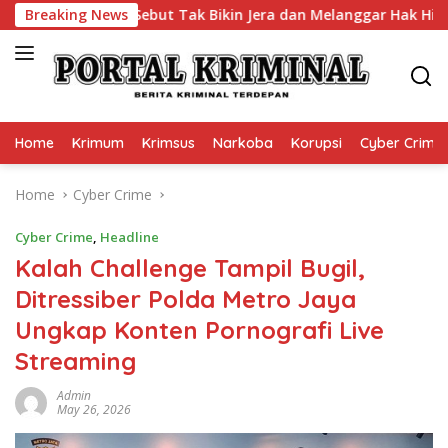
Skip
ptor, Sebut Tak Bikin Jera dan Melanggar Hak Hidup
Breaking News
to
content
Home
Krimum
Krimsus
Narkoba
Korupsi
Cyber Crime
Home
Cyber Crime
Cyber Crime
,
Headline
Kalah Challenge Tampil Bugil,
Ditressiber Polda Metro Jaya
Ungkap Konten Pornografi Live
Streaming
Admin
May 26, 2026