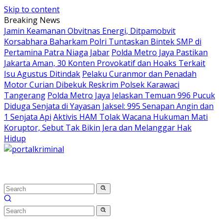
Skip to content
Breaking News
Jamin Keamanan Obvitnas Energi, Ditpamobvit
Korsabhara Baharkam Polri Tuntaskan Bintek SMP di
Pertamina Patra Niaga Jabar
Polda Metro Jaya Pastikan
Jakarta Aman, 30 Konten Provokatif dan Hoaks Terkait
Isu Agustus Ditindak
Pelaku Curanmor dan Penadah
Motor Curian Dibekuk Reskrim Polsek Karawaci
Tangerang
Polda Metro Jaya Jelaskan Temuan 996 Pucuk
Diduga Senjata di Yayasan Jaksel: 995 Senapan Angin dan
1 Senjata Api
Aktivis HAM Tolak Wacana Hukuman Mati
Koruptor, Sebut Tak Bikin Jera dan Melanggar Hak
Hidup