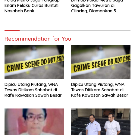
Polda Metro Jaya Tangkap
Brimob Polda Metro Jaya
Enam Pelaku Curas Buntuti
Gagalkan Tawuran di
Nasabah Bank
Cilincing, Diamankan 5
Terduga Pelaku, 2 Parang
dan Stik Golf
Recommendation for You
Dipicu Utang Piutang, WNA
Dipicu Utang Piutang, WNA
Tewas Ditikam Sahabat di
Tewas Ditikam Sahabat di
Kafe Kawasan Sawah Besar
Kafe Kawasan Sawah Besar