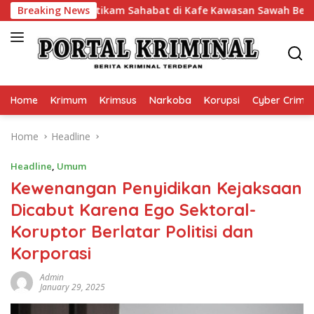
Skip
NA Tewas Ditikam Sahabat di Kafe Kawasan Sawah Besar
Breaking News
to
content
Home
Krimum
Krimsus
Narkoba
Korupsi
Cyber Crime
Home
Headline
Headline
,
Umum
Kewenangan Penyidikan Kejaksaan
Dicabut Karena Ego Sektoral-
Koruptor Berlatar Politisi dan
Korporasi
Admin
January 29, 2025