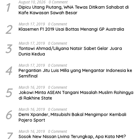
1
August 10, 2026
0 Comment
Dipicu Utang Piutang, WNA Tewas Ditikam Sahabat di
Kafe Kawasan Sawah Besar
2
March 17, 2019
0 Comment
Klasemen F1 2019 Usai Bottas Menangi GP Australia
3
March 17, 2019
0 Comment
Tontowi Ahmad/Liliyana Natsir Sabet Gelar Juara
Dunia Kedua
4
March 17, 2019
0 Comment
Pergantian Jitu Luis Milla yang Mengantar Indonesia ke
Semifinal
5
March 16, 2019
0 Comment
Jokowi Minta ASEAN Tangani Masalah Muslim Rohingya
di Rakhine State
6
March 16, 2019
0 Comment
Demi Xpander, Mitsubishi Bakal Mengimpor Kembali
Pajero Sport
7
March 16, 2019
0 Comment
Sosok New Nissan Livina Terungkap, Apa Kata NMI?