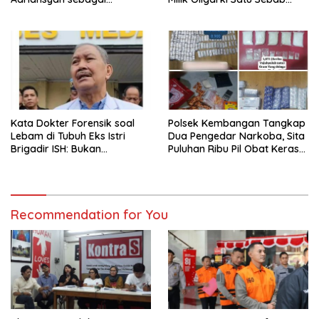
Tersangka TPPU Hari Ini
Kasus Febrie ‘Dimunculkan’
Alihkan Atensi Publik ?
Kata Dokter Forensik soal
Polsek Kembangan Tangkap
Lebam di Tubuh Eks Istri
Dua Pengedar Narkoba, Sita
Brigadir ISH: Bukan
Puluhan Ribu Pil Obat Keras
Kekerasan
dan Vape Etomidate
Recommendation for You