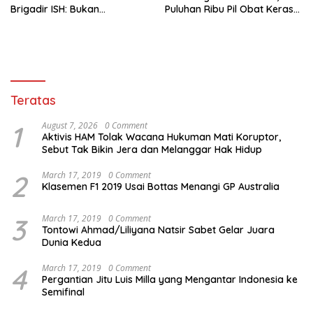
Brigadir ISH: Bukan
Puluhan Ribu Pil Obat Keras
Kekerasan
dan Vape Etomidate
Teratas
1
August 7, 2026
0 Comment
Aktivis HAM Tolak Wacana Hukuman Mati Koruptor,
Sebut Tak Bikin Jera dan Melanggar Hak Hidup
2
March 17, 2019
0 Comment
Klasemen F1 2019 Usai Bottas Menangi GP Australia
3
March 17, 2019
0 Comment
Tontowi Ahmad/Liliyana Natsir Sabet Gelar Juara
Dunia Kedua
4
March 17, 2019
0 Comment
Pergantian Jitu Luis Milla yang Mengantar Indonesia ke
Semifinal