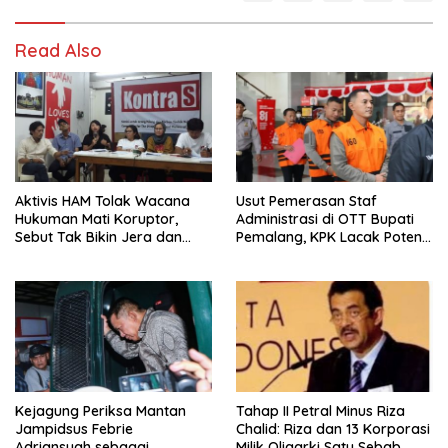
Read Also
Aktivis HAM Tolak Wacana
Usut Pemerasan Staf
Hukuman Mati Koruptor,
Administrasi di OTT Bupati
Sebut Tak Bikin Jera dan
Pemalang, KPK Lacak Potensi
Melanggar Hak Hidup
Kasus Lain
Kejagung Periksa Mantan
Tahap II Petral Minus Riza
Jampidsus Febrie
Chalid: Riza dan 13 Korporasi
Adriansyah sebagai
Milik Oligarki Satu Sebab