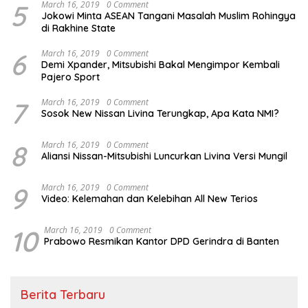
5
March 16, 2019
0 Comment
Jokowi Minta ASEAN Tangani Masalah Muslim Rohingya
di Rakhine State
6
March 16, 2019
0 Comment
Demi Xpander, Mitsubishi Bakal Mengimpor Kembali
Pajero Sport
7
March 16, 2019
0 Comment
Sosok New Nissan Livina Terungkap, Apa Kata NMI?
8
March 16, 2019
0 Comment
Aliansi Nissan-Mitsubishi Luncurkan Livina Versi Mungil
9
March 16, 2019
0 Comment
Video: Kelemahan dan Kelebihan All New Terios
10
March 16, 2019
0 Comment
Prabowo Resmikan Kantor DPD Gerindra di Banten
Berita Terbaru