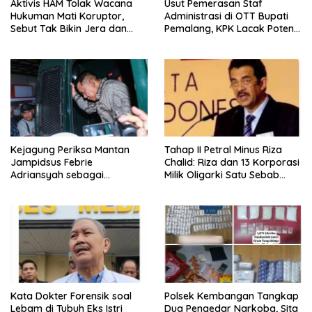
Aktivis HAM Tolak Wacana
Usut Pemerasan Staf
Hukuman Mati Koruptor,
Administrasi di OTT Bupati
Sebut Tak Bikin Jera dan
Pemalang, KPK Lacak Potensi
Melanggar Hak Hidup
Kasus Lain
Kejagung Periksa Mantan
Tahap II Petral Minus Riza
Jampidsus Febrie
Chalid: Riza dan 13 Korporasi
Adriansyah sebagai
Milik Oligarki Satu Sebab
Tersangka TPPU Hari Ini
Kasus Febrie ‘Dimunculkan’
Alihkan Atensi Publik ?
Kata Dokter Forensik soal
Polsek Kembangan Tangkap
Lebam di Tubuh Eks Istri
Dua Pengedar Narkoba, Sita