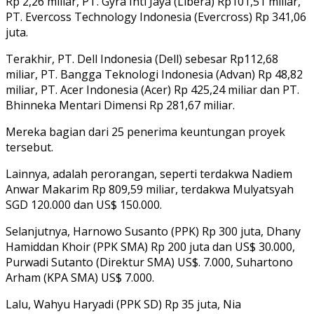
Rp 2,26 miliar, PT. Gyra Inti Jaya (Libera) Rp101,51 miliar,
PT. Evercoss Technology Indonesia (Evercross) Rp 341,06
juta.
Terakhir, PT. Dell Indonesia (Dell) sebesar Rp112,68
miliar, PT. Bangga Teknologi Indonesia (Advan) Rp 48,82
miliar, PT. Acer Indonesia (Acer) Rp 425,24 miliar dan PT.
Bhinneka Mentari Dimensi Rp 281,67 miliar.
Mereka bagian dari 25 penerima keuntungan proyek
tersebut.
Lainnya, adalah perorangan, seperti terdakwa Nadiem
Anwar Makarim Rp 809,59 miliar, terdakwa Mulyatsyah
SGD 120.000 dan US$ 150.000.
Selanjutnya, Harnowo Susanto (PPK) Rp 300 juta, Dhany
Hamiddan Khoir (PPK SMA) Rp 200 juta dan US$ 30.000,
Purwadi Sutanto (Direktur SMA) US$. 7.000, Suhartono
Arham (KPA SMA) US$ 7.000.
Lalu, Wahyu Haryadi (PPK SD) Rp 35 juta, Nia