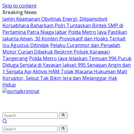
Skip to content
Breaking News
Jamin Keamanan Obvitnas Energi, Ditpamobvit
Korsabhara Baharkam Polri Tuntaskan Bintek SMP di
Pertamina Patra Niaga Jabar
Polda Metro Jaya Pastikan
Jakarta Aman, 30 Konten Provokatif dan Hoaks Terkait
Isu Agustus Ditindak
Pelaku Curanmor dan Penadah
Motor Curian Dibekuk Reskrim Polsek Karawaci
Tangerang
Polda Metro Jaya Jelaskan Temuan 996 Pucuk
Diduga Senjata di Yayasan Jaksel: 995 Senapan Angin dan
1 Senjata Api
Aktivis HAM Tolak Wacana Hukuman Mati
Koruptor, Sebut Tak Bikin Jera dan Melanggar Hak
Hidup