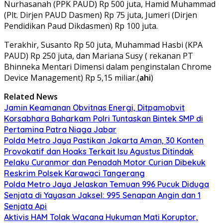
Nurhasanah (PPK PAUD) Rp 500 juta, Hamid Muhammad
(Plt. Dirjen PAUD Dasmen) Rp 75 juta, Jumeri (Dirjen
Pendidikan Paud Dikdasmen) Rp 100 juta.
Terakhir, Susanto Rp 50 juta, Muhammad Hasbi (KPA
PAUD) Rp 250 juta, dan Mariana Susy ( rekanan PT
Bhinneka Mentari Dimensi dalam penginstalan Chrome
Device Management) Rp 5,15 miliar.(
ahi
)
Related News
Jamin Keamanan Obvitnas Energi, Ditpamobvit
Korsabhara Baharkam Polri Tuntaskan Bintek SMP di
Pertamina Patra Niaga Jabar
Polda Metro Jaya Pastikan Jakarta Aman, 30 Konten
Provokatif dan Hoaks Terkait Isu Agustus Ditindak
Pelaku Curanmor dan Penadah Motor Curian Dibekuk
Reskrim Polsek Karawaci Tangerang
Polda Metro Jaya Jelaskan Temuan 996 Pucuk Diduga
Senjata di Yayasan Jaksel: 995 Senapan Angin dan 1
Senjata Api
Aktivis HAM Tolak Wacana Hukuman Mati Koruptor,