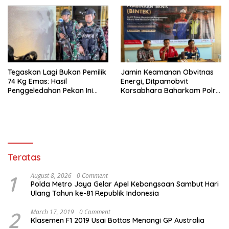
Tegaskan Lagi Bukan Pemilik
Jamin Keamanan Obvitnas
74 Kg Emas: Hasil
Energi, Ditpamobvit
Penggeledahan Pekan Ini
Korsabhara Baharkam Polri
Tidak Siqnifikan ?
Tuntaskan Bintek SMP di
Pertamina Patra Niaga
Jabar
Teratas
1
August 8, 2026
0 Comment
Polda Metro Jaya Gelar Apel Kebangsaan Sambut Hari
Ulang Tahun ke-81 Republik Indonesia
2
March 17, 2019
0 Comment
Klasemen F1 2019 Usai Bottas Menangi GP Australia