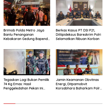
Brimob Polda Metro Jaya
Berkas Kasus PT DSI P21,
Bantu Penanganan
Dittipideksus Bareskrim Polri
Kebakaran Gedung Bapenda
Selamatkan Ribuan Korban
DKI
Tegaskan Lagi Bukan Pemilik
Jamin Keamanan Obvitnas
74 Kg Emas: Hasil
Energi, Ditpamobvit
Penggeledahan Pekan Ini
Korsabhara Baharkam Polri
Tidak Siqnifikan ?
Tuntaskan Bintek SMP di
Pertamina Patra Niaga
Jabar