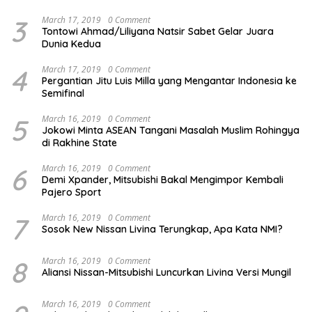
3
March 17, 2019
0 Comment
Tontowi Ahmad/Liliyana Natsir Sabet Gelar Juara
Dunia Kedua
4
March 17, 2019
0 Comment
Pergantian Jitu Luis Milla yang Mengantar Indonesia ke
Semifinal
5
March 16, 2019
0 Comment
Jokowi Minta ASEAN Tangani Masalah Muslim Rohingya
di Rakhine State
6
March 16, 2019
0 Comment
Demi Xpander, Mitsubishi Bakal Mengimpor Kembali
Pajero Sport
7
March 16, 2019
0 Comment
Sosok New Nissan Livina Terungkap, Apa Kata NMI?
8
March 16, 2019
0 Comment
Aliansi Nissan-Mitsubishi Luncurkan Livina Versi Mungil
March 16, 2019
0 Comment