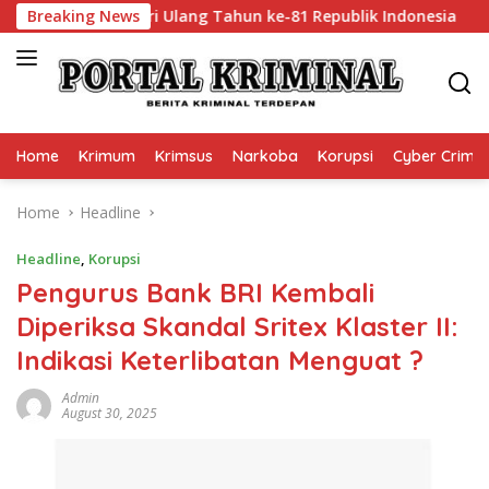
Skip
ambut Hari Ulang Tahun ke-81 Republik Indonesia
Breaking News
Dit 
to
content
Home
Krimum
Krimsus
Narkoba
Korupsi
Cyber Crime
Home
Headline
Headline
,
Korupsi
Pengurus Bank BRI Kembali
Diperiksa Skandal Sritex Klaster II:
Indikasi Keterlibatan Menguat ?
Admin
August 30, 2025