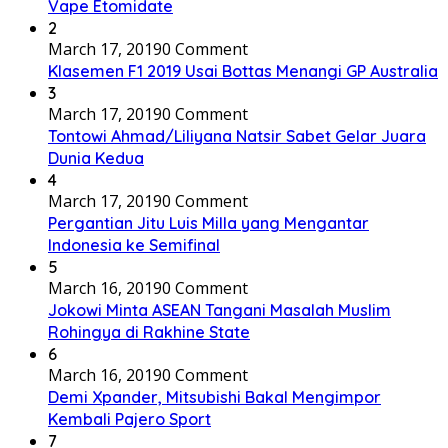
Vape Etomidate
2
March 17, 2019
0 Comment
Klasemen F1 2019 Usai Bottas Menangi GP Australia
3
March 17, 2019
0 Comment
Tontowi Ahmad/Liliyana Natsir Sabet Gelar Juara
Dunia Kedua
4
March 17, 2019
0 Comment
Pergantian Jitu Luis Milla yang Mengantar
Indonesia ke Semifinal
5
March 16, 2019
0 Comment
Jokowi Minta ASEAN Tangani Masalah Muslim
Rohingya di Rakhine State
6
March 16, 2019
0 Comment
Demi Xpander, Mitsubishi Bakal Mengimpor
Kembali Pajero Sport
7