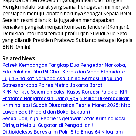
Hengki melalui surat yang sama. Penugasan ini menjadi
persiapan menuju jabatan barunya sebagai Kepala BNN.
Setelah resmi dilantik, ia juga akan mendapatkan
kenaikan pangkat menjadi Komisaris Jenderal (Komjen).
Demikian informasi terkait profil Irjen Suyudi Ario Seto
yang dilantik Presiden Prabowo Subianto sebagai Kepala
BNN. (Amin)
Related News
Polsek Kembangan Tangkap Dua Pengedar Narkoba,
Sita Puluhan Ribu Pil Obat Keras dan Vape Etomidate
Tujuh Sindikat Narkoba Asal China Berhasil Digulung
Satresnarkoba Polres Metro Jakarta Barat
KPK Periksa Sejumlah Saksi Kasus Korupsi Pajak di KPP
Pratama Banjarmasin, Uang Rp9,5 Miliar Dikembalikan
Kriminalisasi Sudah Diutarakan Febrie Maret 2025: Kito
Lawan Bae (Prapid dan Buka-Bukaan)
Sesuai Janjinya, Febrie ‘Ngelawan’ Atas Kriminalisasi
Dirinya Melalui Gugatan di Pengadilan !
Dittipideksus Bareskrim Polri Sita Emas 64 Kilogram