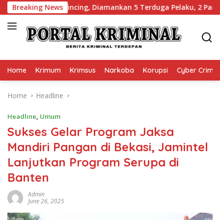
Skip
n di Cilincing, Diamankan 5 Terduga Pelaku, 2 Parang dan Stik
Breaking News
to
content
Home
Krimum
Krimsus
Narkoba
Korupsi
Cyber Crime
Home
Headline
Headline
,
Umum
Sukses Gelar Program Jaksa
Mandiri Pangan di Bekasi, Jamintel
Lanjutkan Program Serupa di
Banten
Admin
June 26, 2025