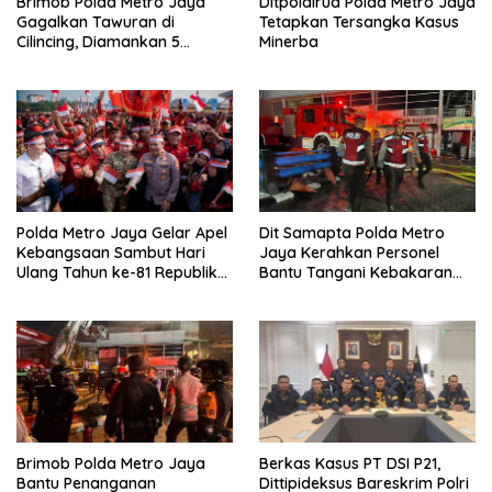
Brimob Polda Metro Jaya
Ditpolairud Polda Metro Jaya
Gagalkan Tawuran di
Tetapkan Tersangka Kasus
Cilincing, Diamankan 5
Minerba
Terduga Pelaku, 2 Parang
dan Stik Golf
Polda Metro Jaya Gelar Apel
Dit Samapta Polda Metro
Kebangsaan Sambut Hari
Jaya Kerahkan Personel
Ulang Tahun ke-81 Republik
Bantu Tangani Kebakaran
Indonesia
Gedung Bapenda
Brimob Polda Metro Jaya
Berkas Kasus PT DSI P21,
Bantu Penanganan
Dittipideksus Bareskrim Polri