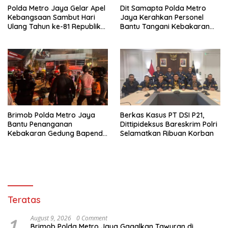
Polda Metro Jaya Gelar Apel
Dit Samapta Polda Metro
Kebangsaan Sambut Hari
Jaya Kerahkan Personel
Ulang Tahun ke-81 Republik
Bantu Tangani Kebakaran
Indonesia
Gedung Bapenda
Brimob Polda Metro Jaya
Berkas Kasus PT DSI P21,
Bantu Penanganan
Dittipideksus Bareskrim Polri
Kebakaran Gedung Bapenda
Selamatkan Ribuan Korban
DKI
Teratas
1
August 9, 2026
0 Comment
Brimob Polda Metro Jaya Gagalkan Tawuran di