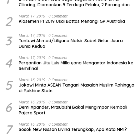
Cilincing, Diamankan 5 Terduga Pelaku, 2 Parang dan
Stik Golf
2
March 17, 2019
0 Comment
Klasemen F1 2019 Usai Bottas Menangi GP Australia
3
March 17, 2019
0 Comment
Tontowi Ahmad/Liliyana Natsir Sabet Gelar Juara
Dunia Kedua
4
March 17, 2019
0 Comment
Pergantian Jitu Luis Milla yang Mengantar Indonesia ke
Semifinal
5
March 16, 2019
0 Comment
Jokowi Minta ASEAN Tangani Masalah Muslim Rohingya
di Rakhine State
6
March 16, 2019
0 Comment
Demi Xpander, Mitsubishi Bakal Mengimpor Kembali
Pajero Sport
7
March 16, 2019
0 Comment
Sosok New Nissan Livina Terungkap, Apa Kata NMI?