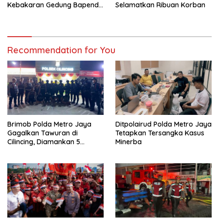
Kebakaran Gedung Bapenda
Selamatkan Ribuan Korban
DKI
Recommendation for You
Brimob Polda Metro Jaya
Ditpolairud Polda Metro Jaya
Gagalkan Tawuran di
Tetapkan Tersangka Kasus
Cilincing, Diamankan 5
Minerba
Terduga Pelaku, 2 Parang
dan Stik Golf