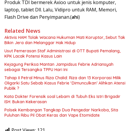
Produk TDI bermerek Axioo untuk jenis komputer,
laptop, tablet Dll. Lalu, Vidipro untuk RAM, Memori,
Flash Drive dan Penyimpanan.(
ahi
)
Related News
Aktivis HAM Tolak Wacana Hukuman Mati Koruptor, Sebut Tak
Bikin Jera dan Melanggar Hak Hidup
Usut Pemerasan Staf Administrasi di OTT Bupati Pemalang,
KPK Lacak Potensi Kasus Lain
Kejagung Periksa Mantan Jampidsus Febrie Adriansyah
sebagai Tersangka TPPU Hari Ini
Tahap II Petral Minus Riza Chalid: Riza dan 13 Korporasi Milik
Oligarki Satu Sebab Kasus Febrie ‘Dimunculkan’ Alihkan Atensi
Publik ?
Kata Dokter Forensik soal Lebam di Tubuh Eks Istri Brigadir
ISH: Bukan Kekerasan
Polsek Kembangan Tangkap Dua Pengedar Narkoba, Sita
Puluhan Ribu Pil Obat Keras dan Vape Etomidate
Post Views:
121