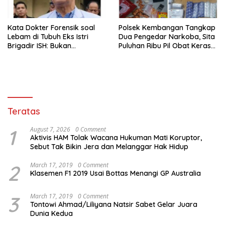
Kata Dokter Forensik soal
Polsek Kembangan Tangkap
Lebam di Tubuh Eks Istri
Dua Pengedar Narkoba, Sita
Brigadir ISH: Bukan
Puluhan Ribu Pil Obat Keras
Kekerasan
dan Vape Etomidate
Teratas
1
August 7, 2026
0 Comment
Aktivis HAM Tolak Wacana Hukuman Mati Koruptor,
Sebut Tak Bikin Jera dan Melanggar Hak Hidup
2
March 17, 2019
0 Comment
Klasemen F1 2019 Usai Bottas Menangi GP Australia
3
March 17, 2019
0 Comment
Tontowi Ahmad/Liliyana Natsir Sabet Gelar Juara
Dunia Kedua