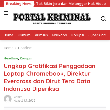
Skip
r, Sebut Tak Bikin Jera dan Melanggar Hak Hidup
Breaking News
Usut
to
content
Home
Krimum
Krimsus
Narkoba
Korupsi
Cyber Crime
Home
Headline
Headline
,
Korupsi
Ungkap Gratifikasi Penggadaan
Laptop Chromebook, Direktur
Evercross dan Dirut Tera Data
Indonusa Diperiksa
Admin
August 13, 2025