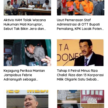
Aktivis HAM Tolak Wacana
Usut Pemerasan Staf
Hukuman Mati Koruptor,
Administrasi di OTT Bupati
Sebut Tak Bikin Jera dan
Pemalang, KPK Lacak Potensi
Melanggar Hak Hidup
Kasus Lain
Kejagung Periksa Mantan
Tahap II Petral Minus Riza
Jampidsus Febrie
Chalid: Riza dan 13 Korporasi
Adriansyah sebagai
Milik Oligarki Satu Sebab
Tersangka TPPU Hari Ini
Kasus Febrie ‘Dimunculkan’
Alihkan Atensi Publik ?