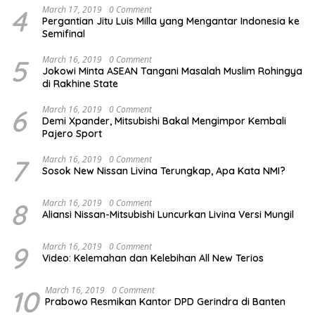
4
March 17, 2019
0 Comment
Pergantian Jitu Luis Milla yang Mengantar Indonesia ke
Semifinal
5
March 16, 2019
0 Comment
Jokowi Minta ASEAN Tangani Masalah Muslim Rohingya
di Rakhine State
6
March 16, 2019
0 Comment
Demi Xpander, Mitsubishi Bakal Mengimpor Kembali
Pajero Sport
7
March 16, 2019
0 Comment
Sosok New Nissan Livina Terungkap, Apa Kata NMI?
8
March 16, 2019
0 Comment
Aliansi Nissan-Mitsubishi Luncurkan Livina Versi Mungil
9
March 16, 2019
0 Comment
Video: Kelemahan dan Kelebihan All New Terios
10
March 16, 2019
0 Comment
Prabowo Resmikan Kantor DPD Gerindra di Banten