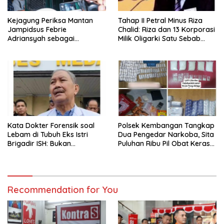
Kejagung Periksa Mantan
Tahap II Petral Minus Riza
Jampidsus Febrie
Chalid: Riza dan 13 Korporasi
Adriansyah sebagai
Milik Oligarki Satu Sebab
Tersangka TPPU Hari Ini
Kasus Febrie ‘Dimunculkan’
Alihkan Atensi Publik ?
Kata Dokter Forensik soal
Polsek Kembangan Tangkap
Lebam di Tubuh Eks Istri
Dua Pengedar Narkoba, Sita
Brigadir ISH: Bukan
Puluhan Ribu Pil Obat Keras
Kekerasan
dan Vape Etomidate
Recommendation for You