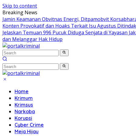
Skip to content
Breaking News
Jamin Keamanan Obvitnas Energi, Ditpamobvit Korsabhara
Konten Provokatif dan Hoaks Terkait Isu Agustus Ditinda
Jelaskan Temuan 996 Pucuk Diduga Senjata di Yayasan Jaks
dan Melanggar Hak Hidup
Home
Krimum
Krimsus
Narkoba
Korupsi
Cyber Crime
Meja Hijau