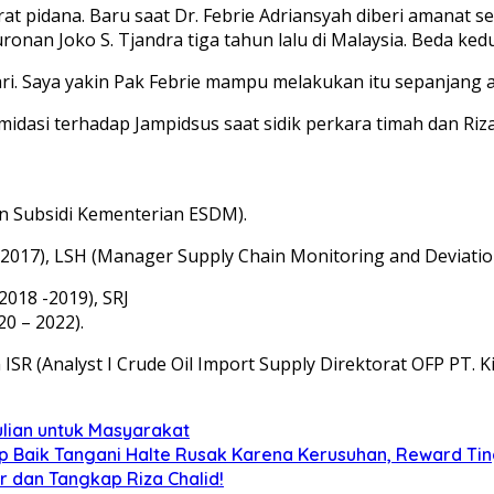
at pidana. Baru saat Dr. Febrie Adriansyah diberi amanat s
nan Joko S. Tjandra tiga tahun lalu di Malaysia. Beda keduan
ari. Saya yakin Pak Febrie mampu melakukan itu sepanjang a
timidasi terhadap Jampidsus saat sidik perkara timah dan R
n Subsidi Kementerian ESDM).
 2017), LSH (Manager Supply Chain Monitoring and Deviati
018 -2019), SRJ
0 – 2022).
SR (Analyst I Crude Oil Import Supply Direktorat OFP PT. Ki
lian untuk Masyarakat
up Baik Tangani Halte Rusak Karena Kerusuhan, Reward Tin
ar dan Tangkap Riza Chalid!