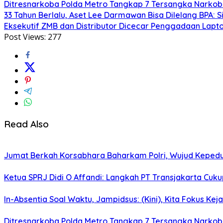
Ditresnarkoba Polda Metro Tangkap 7 Tersangka Narkoba
33 Tahun Berlalu, Aset Lee Darmawan Bisa Dilelang BPA: S
Eksekutif ZMB dan Distributor Dicecar Penggadaan Lap
Post Views:
277
Read Also
Jumat Berkah Korsabhara Baharkam Polri, Wujud Kepedu
Ketua SPRJ Didi O Affandi: Langkah PT Transjakarta Cuk
In-Absentia Soal Waktu, Jampidsus: (Kini), Kita Fokus Kej
Ditresnarkoba Polda Metro Tangkap 7 Tersangka Narkoba