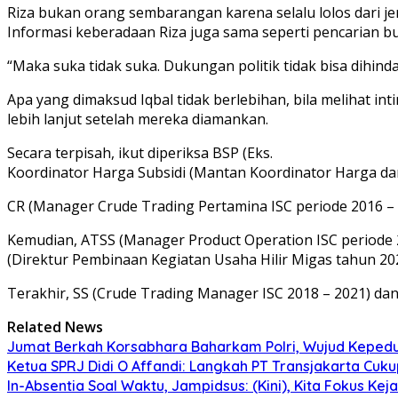
Riza bukan orang sembarangan karena selalu lolos dari jer
Informasi keberadaan Riza juga sama seperti pencarian buro
“Maka suka tidak suka. Dukungan politik tidak bisa dihind
Apa yang dimaksud Iqbal tidak berlebihan, bila melihat in
lebih lanjut setelah mereka diamankan.
Secara terpisah, ikut diperiksa BSP (Eks.
Koordinator Harga Subsidi (Mantan Koordinator Harga da
CR (Manager Crude Trading Pertamina ISC periode 2016 –
Kemudian, ATSS (Manager Product Operation ISC periode 2
(Direktur Pembinaan Kegiatan Usaha Hilir Migas tahun 202
Terakhir, SS (Crude Trading Manager ISC 2018 – 2021) dan I
Related News
Jumat Berkah Korsabhara Baharkam Polri, Wujud Kepedu
Ketua SPRJ Didi O Affandi: Langkah PT Transjakarta Cuk
In-Absentia Soal Waktu, Jampidsus: (Kini), Kita Fokus Kej