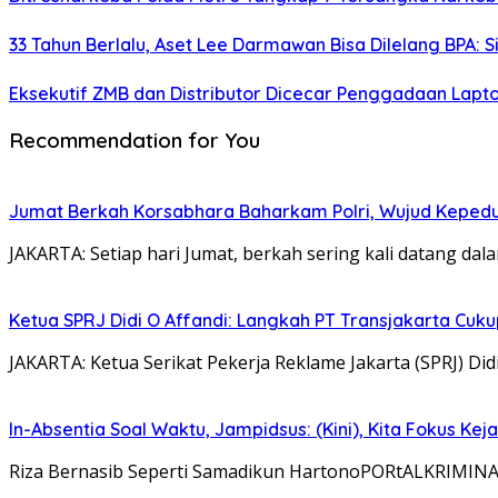
33 Tahun Berlalu, Aset Lee Darmawan Bisa Dilelang BPA: S
Eksekutif ZMB dan Distributor Dicecar Penggadaan Lap
Recommendation for You
Jumat Berkah Korsabhara Baharkam Polri, Wujud Kepedu
JAKARTA: Setiap hari Jumat, berkah sering kali datang dal
Ketua SPRJ Didi O Affandi: Langkah PT Transjakarta Cuk
JAKARTA: Ketua Serikat Pekerja Reklame Jakarta (SPRJ) D
In-Absentia Soal Waktu, Jampidsus: (Kini), Kita Fokus Kej
Riza Bernasib Seperti Samadikun HartonoPORtALKRIMINAL.