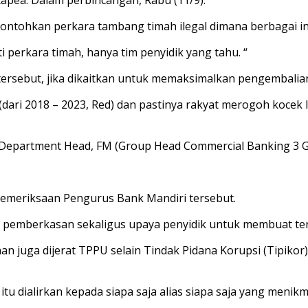
lu contohkan perkara tambang timah ilegal dimana berbagai
perkara timah, hanya tim penyidik yang tahu. “
tersebut, jika dikaitkan untuk memaksimalkan pengembali
dari 2018 – 2023, Red) dan pastinya rakyat merogoh kocek l
 Department Head, FM (Group Head Commercial Banking 3 Gr
pemeriksaan Pengurus Bank Mandiri tersebut.
pemberkasan sekaligus upaya penyidik untuk membuat teran
nan juga dijerat TPPU selain Tindak Pidana Korupsi (Tipik
u dialirkan kepada siapa saja alias siapa saja yang menikm