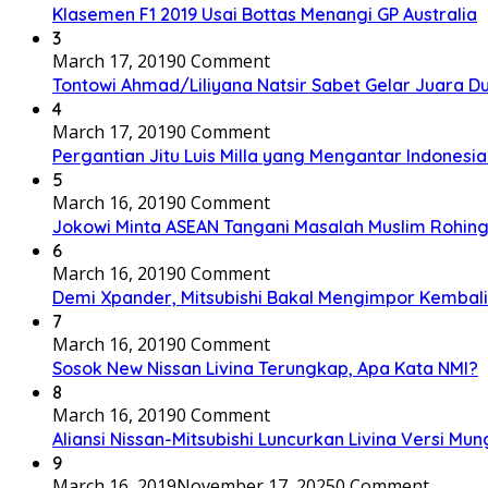
Klasemen F1 2019 Usai Bottas Menangi GP Australia
3
March 17, 2019
0 Comment
Tontowi Ahmad/Liliyana Natsir Sabet Gelar Juara D
4
March 17, 2019
0 Comment
Pergantian Jitu Luis Milla yang Mengantar Indonesia
5
March 16, 2019
0 Comment
Jokowi Minta ASEAN Tangani Masalah Muslim Rohing
6
March 16, 2019
0 Comment
Demi Xpander, Mitsubishi Bakal Mengimpor Kembali
7
March 16, 2019
0 Comment
Sosok New Nissan Livina Terungkap, Apa Kata NMI?
8
March 16, 2019
0 Comment
Aliansi Nissan-Mitsubishi Luncurkan Livina Versi Mung
9
March 16, 2019
November 17, 2025
0 Comment