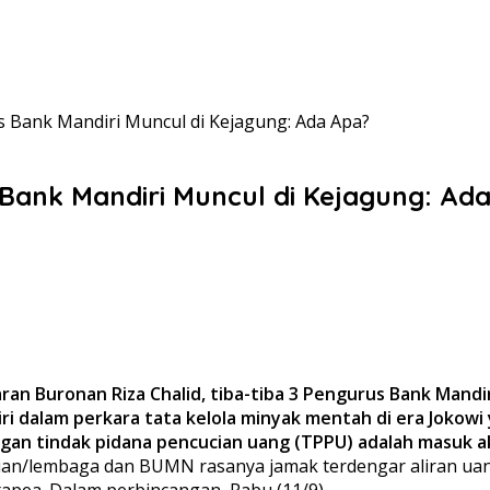
 Bank Mandiri Muncul di Kejagung: Ada Apa?
 Bank Mandiri Muncul di Kejagung: Ad
an Buronan Riza Chalid, tiba-tiba 3 Pengurus Bank Mandi
iri dalam perkara tata kelola minyak mentah di era Jokowi
ngan tindak pidana pencucian uang (TPPU) adalah masuk ak
an/lembaga dan BUMN rasanya jamak terdengar aliran uang
tapea. Dalam perbincangan, Rabu (11/9).