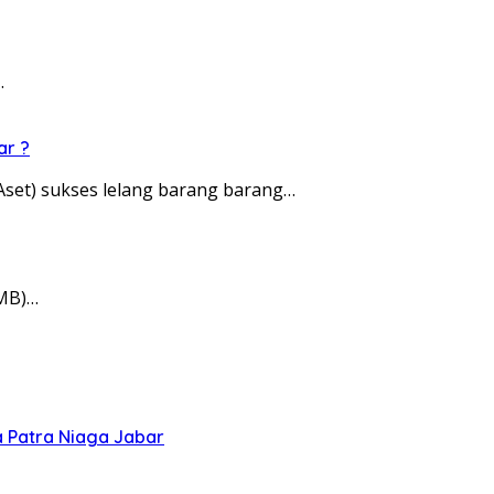
…
ar ?
et) sukses lelang barang barang…
ZMB)…
a Patra Niaga Jabar