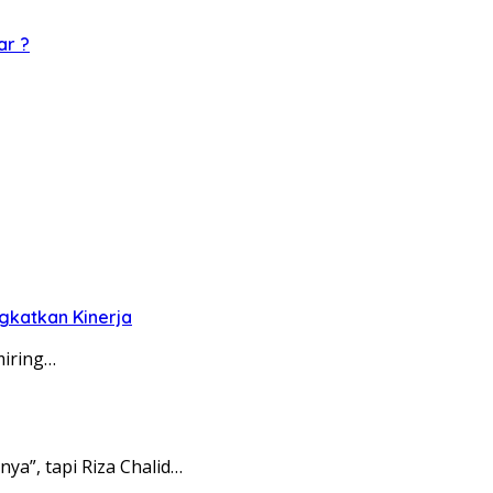
ar ?
gkatkan Kinerja
miring…
a”, tapi Riza Chalid…