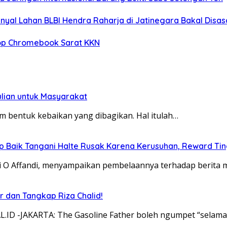
inyal Lahan BLBI Hendra Raharja di Jatinegara Bakal Disas
top Chromebook Sarat KKN
lian untuk Masyarakat
am bentuk kebaikan yang dibagikan. Hal itulah…
up Baik Tangani Halte Rusak Karena Kerusuhan, Reward Tin
idi O Affandi, menyampaikan pembelaannya terhadap berita 
ar dan Tangkap Riza Chalid!
ID -JAKARTA: The Gasoline Father boleh ngumpet “selamany