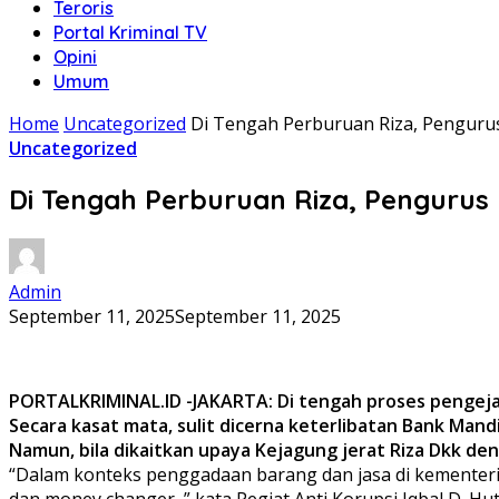
Teroris
Portal Kriminal TV
Opini
Umum
Home
Uncategorized
Di Tengah Perburuan Riza, Pengurus
Uncategorized
Di Tengah Perburuan Riza, Pengurus
Admin
September 11, 2025
September 11, 2025
PORTALKRIMINAL.ID -JAKARTA: Di tengah proses pengejar
Secara kasat mata, sulit dicerna keterlibatan Bank Mand
Namun, bila dikaitkan upaya Kejagung jerat Riza Dkk de
“Dalam konteks penggadaan barang dan jasa di kementeri
dan money changer, ” kata Pegiat Anti Korupsi Iqbal D. Hu