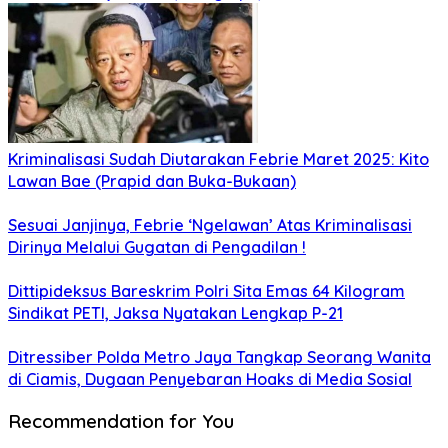
Kriminalisasi Sudah Diutarakan Febrie Maret 2025: Kito
Lawan Bae (Prapid dan Buka-Bukaan)
Sesuai Janjinya, Febrie ‘Ngelawan’ Atas Kriminalisasi
Dirinya Melalui Gugatan di Pengadilan !
Dittipideksus Bareskrim Polri Sita Emas 64 Kilogram
Sindikat PETI, Jaksa Nyatakan Lengkap P-21
Ditressiber Polda Metro Jaya Tangkap Seorang Wanita
di Ciamis, Dugaan Penyebaran Hoaks di Media Sosial
Recommendation for You