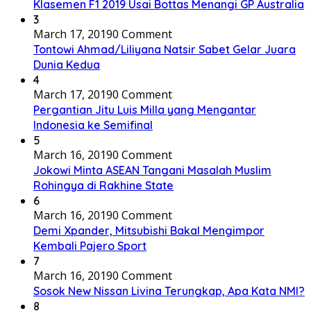
Klasemen F1 2019 Usai Bottas Menangi GP Australia
3
March 17, 2019
0 Comment
Tontowi Ahmad/Liliyana Natsir Sabet Gelar Juara
Dunia Kedua
4
March 17, 2019
0 Comment
Pergantian Jitu Luis Milla yang Mengantar
Indonesia ke Semifinal
5
March 16, 2019
0 Comment
Jokowi Minta ASEAN Tangani Masalah Muslim
Rohingya di Rakhine State
6
March 16, 2019
0 Comment
Demi Xpander, Mitsubishi Bakal Mengimpor
Kembali Pajero Sport
7
March 16, 2019
0 Comment
Sosok New Nissan Livina Terungkap, Apa Kata NMI?
8