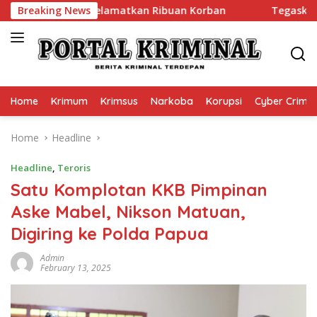
Skip
rim Polri Selamatkan Ribuan Korban
Breaking News
Tegaskan Lagi Bukan
to
content
Home
Krimum
Krimsus
Narkoba
Korupsi
Cyber Crime
Home
Headline
Headline
,
Teroris
Satu Komplotan KKB Pimpinan
Aske Mabel, Nikson Matuan,
Digiring ke Polda Papua
Admin
February 13, 2025