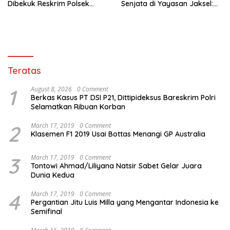
Dibekuk Reskrim Polsek
Senjata di Yayasan Jaksel:
Karawaci Tangerang
995 Senapan Angin dan 1
Senjata Api
Teratas
1
August 8, 2026
0 Comment
Berkas Kasus PT DSI P21, Dittipideksus Bareskrim Polri
Selamatkan Ribuan Korban
2
March 17, 2019
0 Comment
Klasemen F1 2019 Usai Bottas Menangi GP Australia
3
March 17, 2019
0 Comment
Tontowi Ahmad/Liliyana Natsir Sabet Gelar Juara
Dunia Kedua
4
March 17, 2019
0 Comment
Pergantian Jitu Luis Milla yang Mengantar Indonesia ke
Semifinal