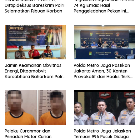
Dittipideksus Bareskrim Polri
74 Kg Emas: Hasil
Selamatkan Ribuan Korban
Penggeledahan Pekan Ini
Tidak Siqnifikan ?
Jamin Keamanan Obvitnas
Polda Metro Jaya Pastikan
Energi, Ditpamobvit
Jakarta Aman, 30 Konten
Korsabhara Baharkam Polri
Provokatif dan Hoaks Terkait
Tuntaskan Bintek SMP di
Isu Agustus Ditindak
Pertamina Patra Niaga
Jabar
Pelaku Curanmor dan
Polda Metro Jaya Jelaskan
Penadah Motor Curian
Temuan 996 Pucuk Diduga