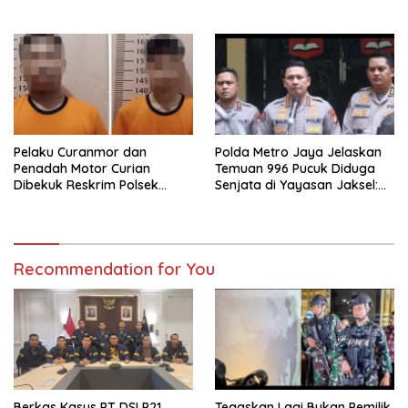
Tuntaskan Bintek SMP di
Isu Agustus Ditindak
Pertamina Patra Niaga
Jabar
Pelaku Curanmor dan
Polda Metro Jaya Jelaskan
Penadah Motor Curian
Temuan 996 Pucuk Diduga
Dibekuk Reskrim Polsek
Senjata di Yayasan Jaksel:
Karawaci Tangerang
995 Senapan Angin dan 1
Senjata Api
Recommendation for You
Berkas Kasus PT DSI P21,
Tegaskan Lagi Bukan Pemilik