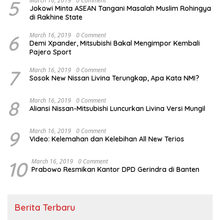
5
March 16, 2019
0 Comment
Jokowi Minta ASEAN Tangani Masalah Muslim Rohingya
di Rakhine State
6
March 16, 2019
0 Comment
Demi Xpander, Mitsubishi Bakal Mengimpor Kembali
Pajero Sport
7
March 16, 2019
0 Comment
Sosok New Nissan Livina Terungkap, Apa Kata NMI?
8
March 16, 2019
0 Comment
Aliansi Nissan-Mitsubishi Luncurkan Livina Versi Mungil
9
March 16, 2019
0 Comment
Video: Kelemahan dan Kelebihan All New Terios
10
March 16, 2019
0 Comment
Prabowo Resmikan Kantor DPD Gerindra di Banten
Berita Terbaru